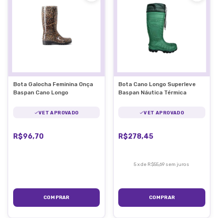
Bota Galocha Feminina Onça
Bota Cano Longo Superleve
Baspan Cano Longo
Baspan Náutica Térmica
VET APROVADO
VET APROVADO
R$96,70
R$278,45
5
x
de
R$55,69
sem juros
COMPRAR
COMPRAR