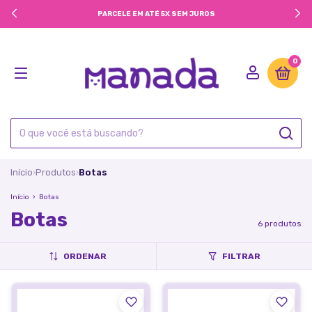
PARCELE EM ATÉ 5X SEM JUROS
0
Início
Produtos
Botas
›
›
Início
›
Botas
Botas
6 produtos
ORDENAR
FILTRAR