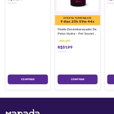
R$66,99
R$67,
melhor resultado, utilize com o Condicionador Brilho e
Desembaraço Pet Society.
OFERTA TERMINA EM:
9 dias 23h 59m 44s
Fluido Desembaraçador De
Pelos Hydra - Pet Society
240ml para Cães e Gatos
-
20
%
OFF
R$51,99
R$64,99