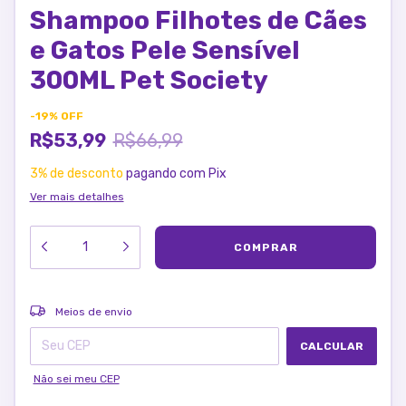
Shampoo Filhotes de Cães
e Gatos Pele Sensível
300ML Pet Society
-
19
%
OFF
R$53,99
R$66,99
3% de desconto
pagando com Pix
Ver mais detalhes
ALTERAR CEP
Entregas para o CEP:
Meios de envio
CALCULAR
Não sei meu CEP