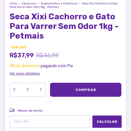
Início
›
Cachorros
›
Suplementos e Vitaminas
›
Seca Xixi Cachorro e Gato
Para Varrer Sem Odor 1kg - Petmais
Seca Xixi Cachorro e Gato
Para Varrer Sem Odor 1kg -
Petmais
-
19
%
OFF
R$37,99
R$46,99
3% de desconto
pagando com Pix
Ver mais detalhes
ALTERAR CEP
Entregas para o CEP:
Meios de envio
CALCULAR