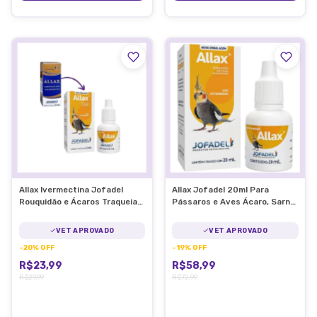
Allax Ivermectina Jofadel
Allax Jofadel 20ml Para
Rouquidão e Ácaros Traqueia
Pássaros e Aves Ácaro, Sarna,
Aves
Verme
VET APROVADO
VET APROVADO
-
20
%
OFF
-
19
%
OFF
R$23,99
R$58,99
R$29,99
R$72,99