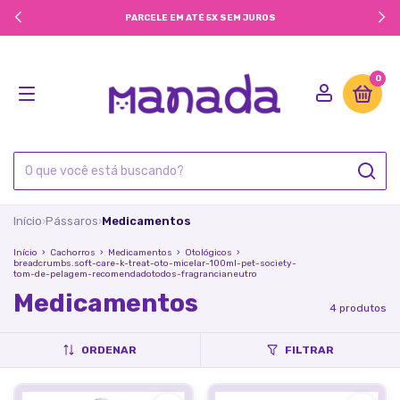
PARCELE EM ATÉ 5X SEM JUROS
0
Início
Pássaros
Medicamentos
›
›
Início
›
Cachorros
›
Medicamentos
›
Otológicos
›
breadcrumbs.soft-care-k-treat-oto-micelar-100ml-pet-society-
tom-de-pelagem-recomendadotodos-fragrancianeutro
Medicamentos
4 produtos
ORDENAR
FILTRAR