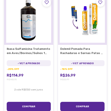
Ibasa Sulfamicina Tratamento
Dolemil Pomada Para
em Aves/Bovinos/Suínos 1
Rachaduras e Sarnas Patas de
Litro
Pássaros
VET APROVADO
VET APROVADO
-
20
%
OFF
-
18
%
OFF
R$114,99
R$26,99
R$143,73
R$32,99
2
x
de
R$57,50
sem juros