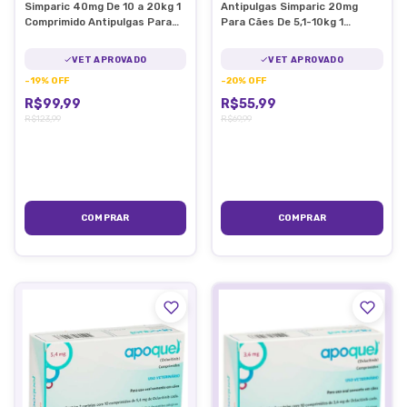
Simparic 40mg De 10 a 20kg 1
Antipulgas Simparic 20mg
Comprimido Antipulgas Para
Para Cães De 5,1-10kg 1
Cães
Comprimido
VET APROVADO
VET APROVADO
-
19
%
OFF
-
20
%
OFF
R$99,99
R$55,99
R$123,99
R$69,99