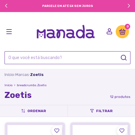
PARCELE EM ATÉ 5X SEM JUROS
0
Início
Marcas
Zoetis
›
›
Início
›
breadcrumbs.Zoetis
Zoetis
12 produtos
ORDENAR
FILTRAR