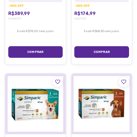
-
20
%
OFF
-
20
%
OFF
R$389,99
R$174,99
R$486,99
R$217,99
5
x
de
R$78,00
sem juros
3
x
de
R$58,33
sem juros