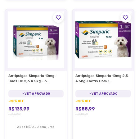
Antipulgas Simparic 10mg -
Antipulgas Simparic 10mg 2,5
Cães De 2,6 A 5kg - 3
A 5kg Zoetis Com 1
Comprimidos
Comprimido
VET APROVADO
VET APROVADO
-
20
%
OFF
-
20
%
OFF
R$139,99
R$88,99
R$173,99
R$110,99
2
x
de
R$70,00
sem juros