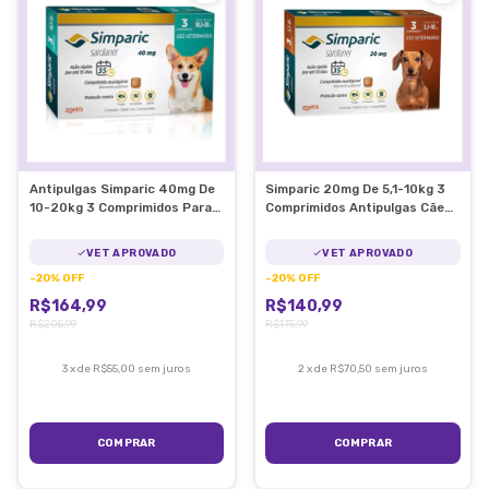
Antipulgas Simparic 40mg De
Simparic 20mg De 5,1-10kg 3
10-20kg 3 Comprimidos Para
Comprimidos Antipulgas Cães
Cães
- Zoetis
VET APROVADO
VET APROVADO
-
20
%
OFF
-
20
%
OFF
R$164,99
R$140,99
R$205,99
R$175,99
3
x
de
R$55,00
sem juros
2
x
de
R$70,50
sem juros