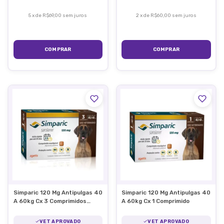
5
x
de
R$69,00
sem juros
2
x
de
R$60,00
sem juros
Simparic 120 Mg Antipulgas 40
Simparic 120 Mg Antipulgas 40
A 60kg Cx 3 Comprimidos
A 60kg Cx 1 Comprimido
120mg
VET APROVADO
VET APROVADO