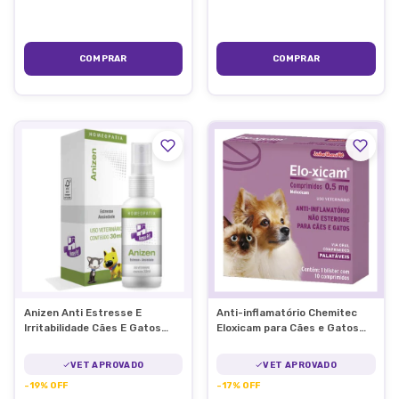
Anizen Anti Estresse E
Anti-inflamatório Chemitec
Irritabilidade Cães E Gatos
Eloxicam para Cães e Gatos
Homeopet
0,5mg
VET APROVADO
VET APROVADO
-
19
%
OFF
-
17
%
OFF