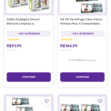
02Kit Otológico Otovet
04 CX Vermífugo Cães Gatos
Biofarm Limpeza e
Vetmax Plus 4 Comprimidos
Tratamento de Otite
Vetnil
VET APROVADO
VET APROVADO
-
20
%
OFF
-
20
%
OFF
R$91,99
R$166,99
R$114,99
R$207,99
3
x
de
R$55,66
sem juros