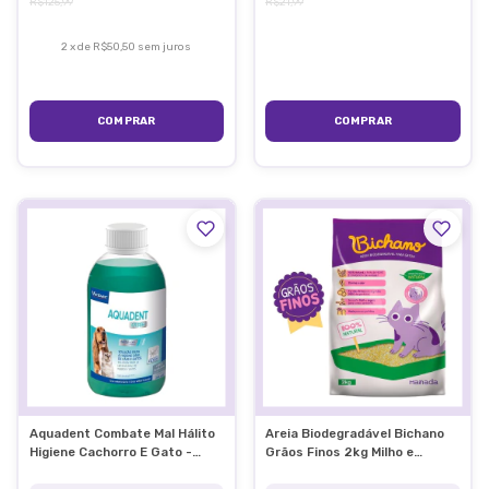
R$125,99
R$21,99
2
x
de
R$50,50
sem juros
Aquadent Combate Mal Hálito
Areia Biodegradável Bichano
Higiene Cachorro E Gato -
Grãos Finos 2kg Milho e
Virbac
Mandioca