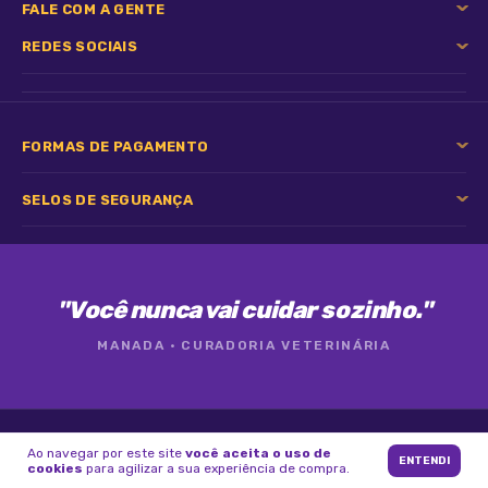
FALE COM A GENTE
REDES SOCIAIS
FORMAS DE PAGAMENTO
SELOS DE SEGURANÇA
"Você nunca vai cuidar sozinho."
MANADA · CURADORIA VETERINÁRIA
© 2026 Manada · Desenvolvido com ♥ para pets e tutores
Ao navegar por este site
você aceita o uso de
ENTENDI
cookies
para agilizar a sua experiência de compra.