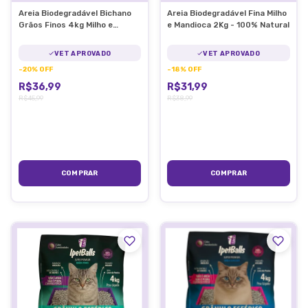
Areia Biodegradável Bichano
Areia Biodegradável Fina Milho
Grãos Finos 4kg Milho e
e Mandioca 2Kg - 100% Natural
Mandioca
VET APROVADO
VET APROVADO
-
20
%
OFF
-
18
%
OFF
R$36,99
R$31,99
R$45,99
R$38,99