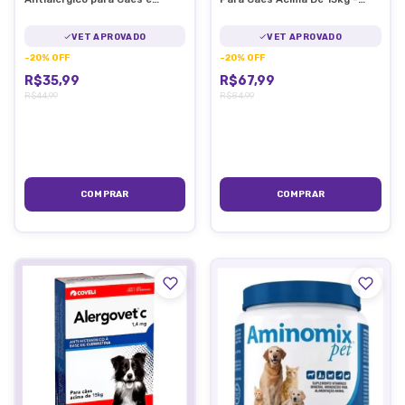
Gatos 10 comp.
Coveli
VET APROVADO
VET APROVADO
-
20
%
OFF
-
20
%
OFF
R$35,99
R$67,99
R$44,99
R$84,99