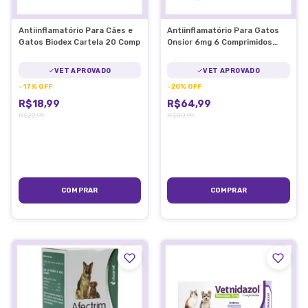
Antiinflamatório Para Cães e
Antiinflamatório Para Gatos
Gatos Biodex Cartela 20 Comp
Onsior 6mg 6 Comprimidos
Elanco
VET APROVADO
VET APROVADO
-
17
%
OFF
-
20
%
OFF
R$18,99
R$64,99
R$22,99
R$80,99