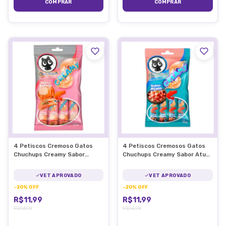
4 Petiscos Cremoso Gatos
4 Petiscos Cremosos Gatos
Chuchups Creamy Sabor
Chuchups Creamy Sabor Atum
Salmão 15g/Un
15g/Un
VET APROVADO
VET APROVADO
-
20
%
OFF
-
20
%
OFF
R$11,99
R$11,99
R$14,98
R$14,98