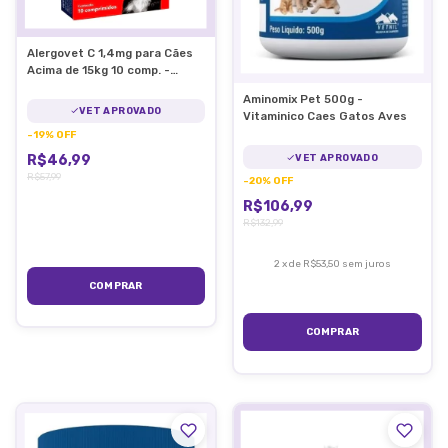
Alergovet C 1,4mg para Cães
Acima de 15kg 10 comp. -
Coveli
Aminomix Pet 500g -
VET APROVADO
Vitaminico Caes Gatos Aves
-
19
%
OFF
R$46,99
VET APROVADO
R$57,99
-
20
%
OFF
R$106,99
R$132,99
2
x
de
R$53,50
sem juros