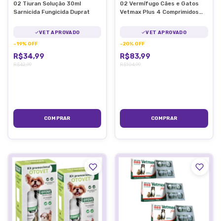
02 Tiuran Solução 30ml
02 Vermífugo Cães e Gatos
Sarnicida Fungicida Duprat
Vetmax Plus 4 Comprimidos
Vetnil
VET APROVADO
VET APROVADO
-
19
%
OFF
-
20
%
OFF
R$34,99
R$83,99
R$42,99
R$104,99