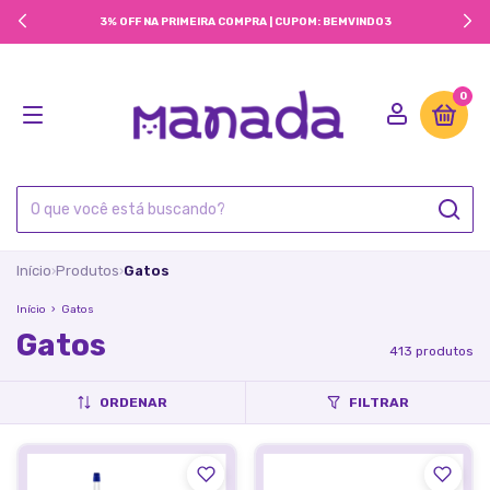
3% OFF NA PRIMEIRA COMPRA | CUPOM: BEMVINDO3
0
Início
Produtos
Gatos
›
›
Início
›
Gatos
Gatos
413 produtos
ORDENAR
FILTRAR