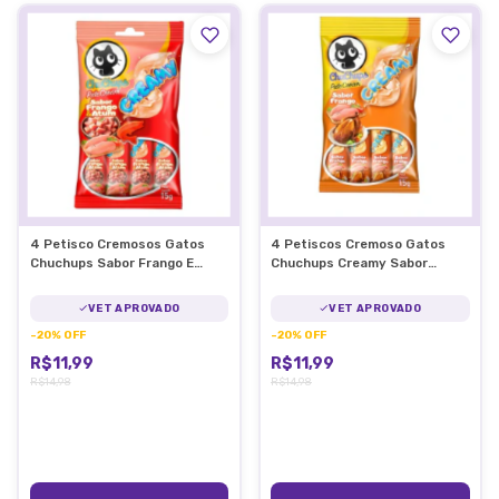
4 Petisco Cremosos Gatos
4 Petiscos Cremoso Gatos
Chuchups Sabor Frango E
Chuchups Creamy Sabor
Atum 15g/Un
Frango 15g/Un
VET APROVADO
VET APROVADO
-
20
%
OFF
-
20
%
OFF
R$11,99
R$11,99
R$14,98
R$14,98