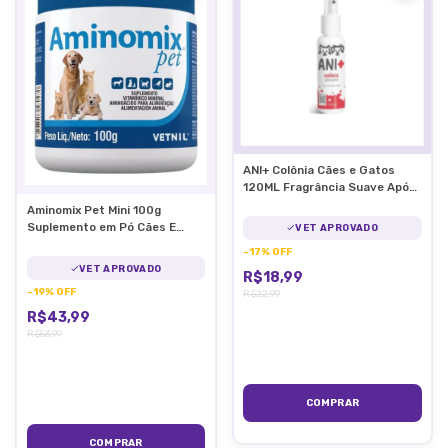
ANI+ Colônia Cães e Gatos
120ML Fragrância Suave Após
Banho
Aminomix Pet Mini 100g
Suplemento em Pó Cães E
VET APROVADO
Gatos Vetnil
-
17
%
OFF
VET APROVADO
R$18,99
-
19
%
OFF
R$22,99
R$43,99
R$53,99