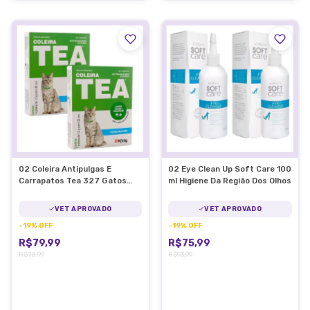
02 Coleira Antipulgas E
02 Eye Clean Up Soft Care 100
Carrapatos Tea 327 Gatos
ml Higiene Da Região Dos Olhos
13g C/ 33cm
VET APROVADO
VET APROVADO
-
19
%
OFF
-
19
%
OFF
R$79,99
R$75,99
R$98,99
R$93,99