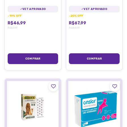
20 Comp.
Ibasa
VET APROVADO
VET APROVADO
-
19
%
OFF
-
20
%
OFF
R$46,99
R$67,99
R$57,99
R$84,99