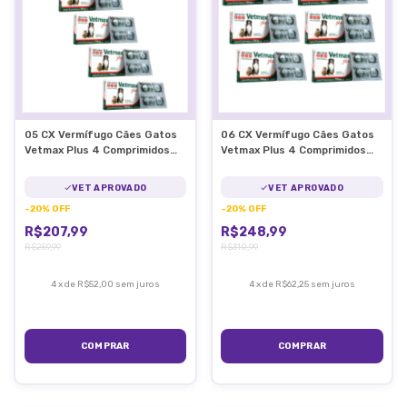
05 CX Vermífugo Cães Gatos
06 CX Vermífugo Cães Gatos
Vetmax Plus 4 Comprimidos
Vetmax Plus 4 Comprimidos
Vetnil
Vetnil
VET APROVADO
VET APROVADO
-
20
%
OFF
-
20
%
OFF
R$207,99
R$248,99
R$259,99
R$310,99
4
x
de
R$52,00
sem juros
4
x
de
R$62,25
sem juros