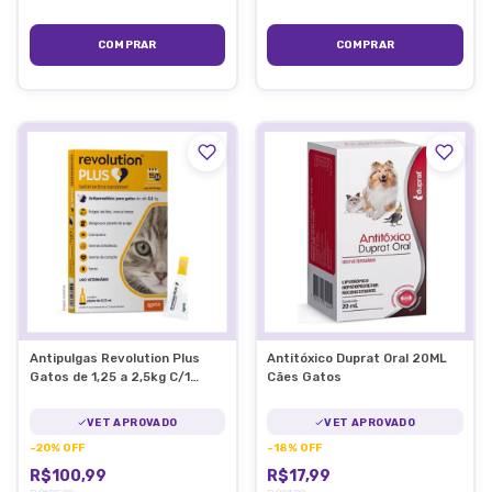
Antipulgas Revolution Plus
Antitóxico Duprat Oral 20ML
Gatos de 1,25 a 2,5kg C/1
Cães Gatos
Pipeta
VET APROVADO
VET APROVADO
-
20
%
OFF
-
18
%
OFF
R$100,99
R$17,99