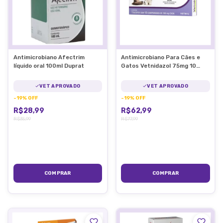
Antimicrobiano Afectrim
Antimicrobiano Para Cães e
líquido oral 100ml Duprat
Gatos Vetnidazol 75mg 10
Comp
VET APROVADO
VET APROVADO
-
19
%
OFF
-
19
%
OFF
R$28,99
R$62,99
R$35,99
R$77,99