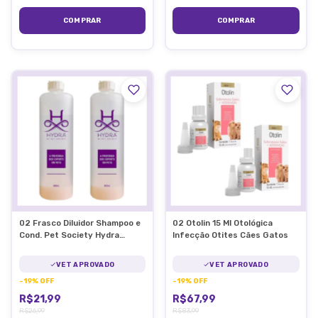
02 Frasco Diluidor Shampoo e
02 Otolin 15 Ml Otológica
Cond. Pet Society Hydra
Infecção Otites Cães Gatos
600ML
VET APROVADO
VET APROVADO
-
19
%
OFF
-
19
%
OFF
R$21,99
R$67,99
R$26,99
R$83,99