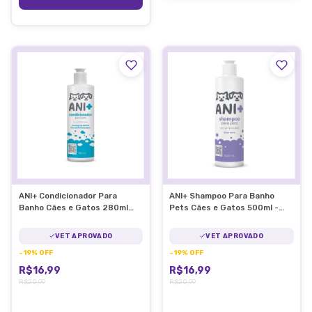
ANI+ Condicionador Para
ANI+ Shampoo Para Banho
Banho Cães e Gatos 280ml
Pets Cães e Gatos 500ml -
Pet Society
Pet Societ
VET APROVADO
VET APROVADO
-
19
%
OFF
-
19
%
OFF
R$16,99
R$16,99
R$20,99
R$20,99