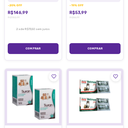
-
20
%
OFF
-
19
%
OFF
R$146,99
R$53,99
R$182,99
R$66,99
2
x
de
R$73,50
sem juros