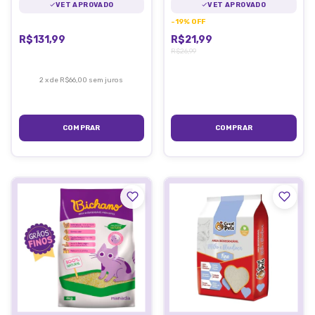
VET APROVADO
VET APROVADO
-
19
%
OFF
R$131,99
R$21,99
R$26,99
2
x
de
R$66,00
sem juros