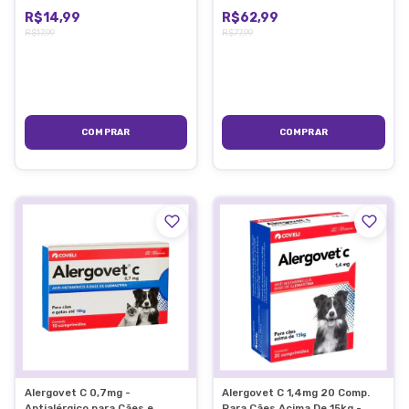
R$14,99
R$62,99
R$17,99
R$77,99
Alergovet C 0,7mg -
Alergovet C 1,4mg 20 Comp.
Antialérgico para Cães e
Para Cães Acima De 15kg -