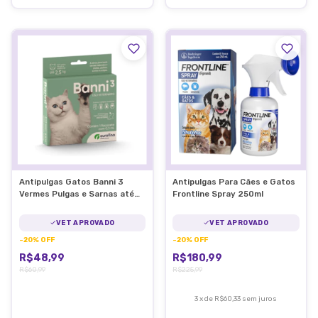
Antipulgas Gatos Banni 3
Antipulgas Para Cães e Gatos
Vermes Pulgas e Sarnas até
Frontline Spray 250ml
2,5kg
VET APROVADO
VET APROVADO
-
20
%
OFF
-
20
%
OFF
R$48,99
R$180,99
R$60,99
R$225,99
3
x
de
R$60,33
sem juros