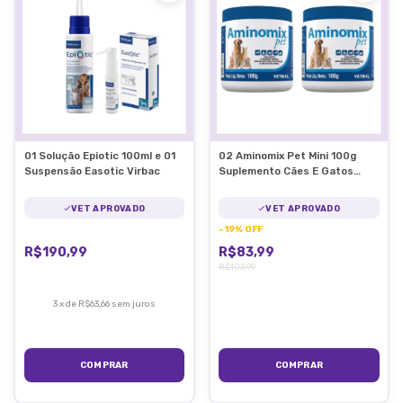
01 Solução Epiotic 100ml e 01
02 Aminomix Pet Mini 100g
Suspensão Easotic Virbac
Suplemento Cães E Gatos
Vetnil
VET APROVADO
VET APROVADO
-
19
%
OFF
R$190,99
R$83,99
R$103,99
3
x
de
R$63,66
sem juros