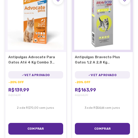
Antipulgas Advocate Para
Antipulgas Bravecto Plus
Gatos Até 4 Kg Combo 3
Gatos 1,2 A 2,8 Kg
Pipetas
Transdermal Com Vermifugo
VET APROVADO
VET APROVADO
-
20
%
OFF
-
20
%
OFF
R$139,99
R$163,99
R$174,99
R$203,99
2
x
de
R$70,00
sem juros
3
x
de
R$54,66
sem juros