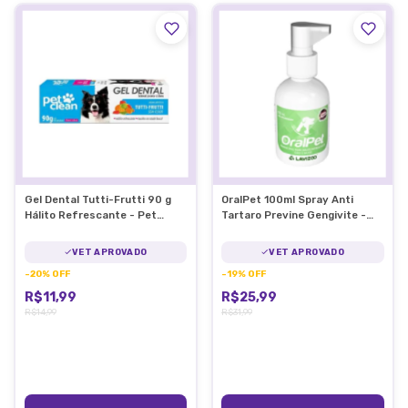
Gel Dental Tutti-Frutti 90 g
OralPet 100ml Spray Anti
Hálito Refrescante - Pet
Tartaro Previne Gengivite -
Clean
Lavizoo
VET APROVADO
VET APROVADO
-
20
%
OFF
-
19
%
OFF
R$11,99
R$25,99
R$14,99
R$31,99