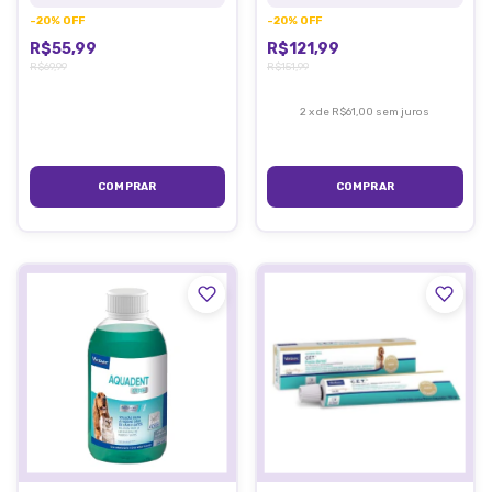
-
20
%
OFF
-
20
%
OFF
R$55,99
R$121,99
R$69,99
R$151,99
2
x
de
R$61,00
sem juros