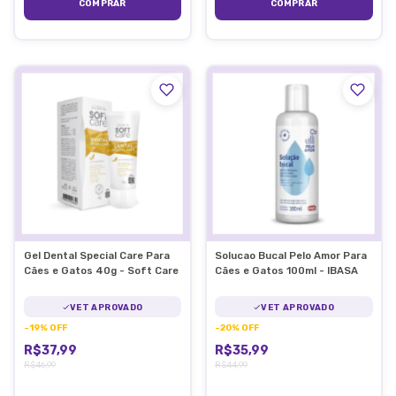
Gel Dental Special Care Para
Solucao Bucal Pelo Amor Para
Cães e Gatos 40g - Soft Care
Cães e Gatos 100ml - IBASA
VET APROVADO
VET APROVADO
-
19
%
OFF
-
20
%
OFF
R$37,99
R$35,99
R$46,99
R$44,99