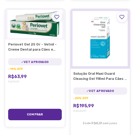
Periovet Gel 25 Gr - Vetnil -
Creme Dental para Cães e
Gatos
VET APROVADO
-
19
%
OFF
Solução Oral Maxi Guard
R$63,99
Cleasing Gel 118ml Para Cães e
R$78,99
Gatos
VET APROVADO
-
20
%
OFF
R$195,99
R$244,99
3
x
de
R$65,33
sem juros