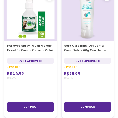
Periovet Spray 100ml Higiene
Soft Care Baby Gel Dental
Bucal De Cães e Gatos - Vetnil
Cães Gatos 40g Mau Hálito
Pets
VET APROVADO
VET APROVADO
-
19
%
OFF
-
19
%
OFF
R$46,99
R$28,99
R$57,99
R$35,99