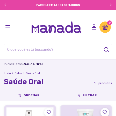
FRETE GRÁTIS NACIONAL
0
Início
Gatos
Saúde Oral
›
›
Início
›
Gatos
›
Saúde Oral
Saúde Oral
18 produtos
ORDENAR
FILTRAR