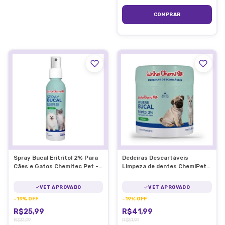
Spray Bucal Eritritol 2% Para
Dedeiras Descartáveis
Cães e Gatos Chemitec Pet -
Limpeza de dentes ChemiPet
120ML
Menta Para Cães e Gatos
30Unidades
VET APROVADO
VET APROVADO
-
19
%
OFF
-
19
%
OFF
R$25,99
R$41,99
R$31,99
R$51,99