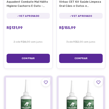
Aquadent Combate Mal Hálito
Virbac CET Kit Saúde Limpeza
Higiene Cachorro E Gato -
Oral Cães e Gatos e
Virbac
Necessaire
VET APROVADO
VET APROVADO
R$131,99
R$155,99
2
x
de
R$66,00
sem juros
3
x
de
R$52,00
sem juros