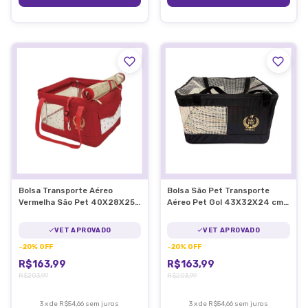
Bolsa Transporte Aéreo
Bolsa São Pet Transporte
Vermelha São Pet 40X28X25
Aéreo Pet Gol 43X32X24 cm
CM Latam
Preta
VET APROVADO
VET APROVADO
-
20
%
OFF
-
20
%
OFF
R$163,99
R$163,99
R$203,99
R$203,99
3
x
de
R$54,66
sem juros
3
x
de
R$54,66
sem juros