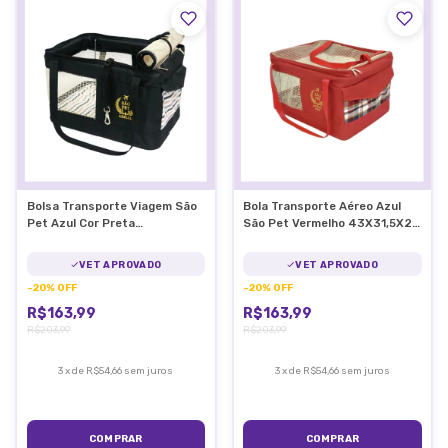
Bolsa Transporte Viagem São
Bola Transporte Aéreo Azul
Pet Azul Cor Preta
São Pet Vermelho 43X31,5X20
43X31,5X20 CM
CM
VET APROVADO
VET APROVADO
-
20
%
OFF
-
20
%
OFF
R$163,99
R$163,99
R$203,99
R$203,99
3
x
de
R$54,66
sem juros
3
x
de
R$54,66
sem juros