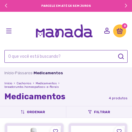
PARCELE EM ATÉ 5X SEM JUROS
0
Início
Pássaros
Medicamentos
›
›
Início
›
Cachorros
›
Medicamentos
›
breadcrumbs.homeopaticos-e-florais
Medicamentos
4 produtos
ORDENAR
FILTRAR