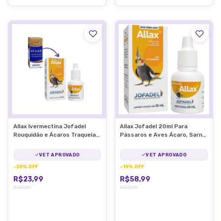
Allax Ivermectina Jofadel
Allax Jofadel 20ml Para
Rouquidão e Ácaros Traqueia
Pássaros e Aves Ácaro, Sarna,
Aves
Verme
VET APROVADO
VET APROVADO
-
20
%
OFF
-
19
%
OFF
R$23,99
R$58,99
R$29,99
R$72,99