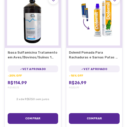
Ibasa Sulfamicina Tratamento
Dolemil Pomada Para
em Aves/Bovinos/Suínos 1
Rachaduras e Sarnas Patas de
Litro
Pássaros
VET APROVADO
VET APROVADO
-
20
%
OFF
-
18
%
OFF
R$114,99
R$26,99
R$143,73
R$32,99
2
x
de
R$57,50
sem juros