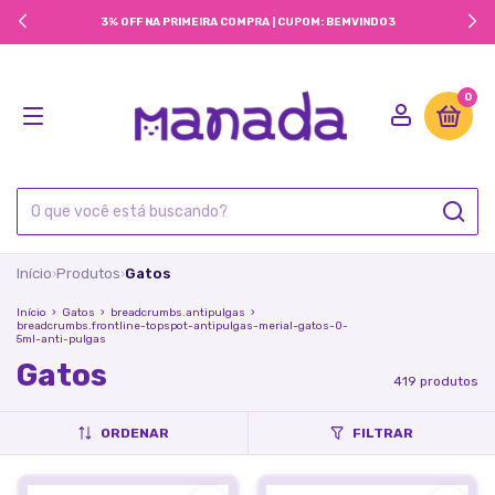
3% OFF NA PRIMEIRA COMPRA | CUPOM: BEMVINDO3
0
Início
Produtos
Gatos
›
›
Início
›
Gatos
›
breadcrumbs.antipulgas
›
breadcrumbs.frontline-topspot-antipulgas-merial-gatos-0-
5ml-anti-pulgas
Gatos
419 produtos
ORDENAR
FILTRAR