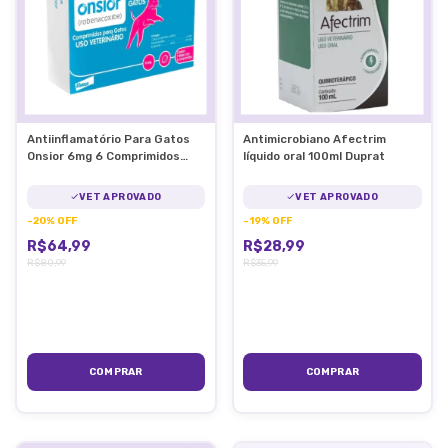
Antiinflamatório Para Gatos
Antimicrobiano Afectrim
Onsior 6mg 6 Comprimidos
líquido oral 100ml Duprat
Elanco
VET APROVADO
VET APROVADO
-
20
%
OFF
-
19
%
OFF
R$64,99
R$28,99
R$80,99
R$35,99