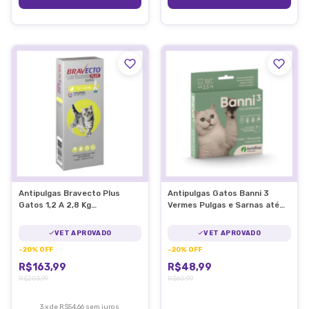
Antipulgas Bravecto Plus
Antipulgas Gatos Banni 3
Gatos 1,2 A 2,8 Kg
Vermes Pulgas e Sarnas até
Transdermal Com Vermifugo
2,5kg
VET APROVADO
VET APROVADO
-
20
%
OFF
-
20
%
OFF
R$163,99
R$48,99
R$203,99
R$60,99
3
x
de
R$54,66
sem juros