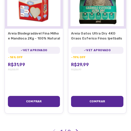
Areia Biodegradável Fina Milho
Areia Gatos Ultra Dry 4KG
e Mandioca 2Kg - 100% Natural
Graos Esferico Finos Ipetballs
VET APROVADO
VET APROVADO
-
18
%
OFF
-
19
%
OFF
R$31,99
R$29,99
R$38,99
R$36,99