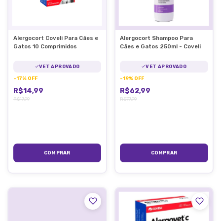
Alergocort Coveli Para Cães e
Alergocort Shampoo Para
Gatos 10 Comprimidos
Cães e Gatos 250ml - Coveli
VET APROVADO
VET APROVADO
-
17
%
OFF
-
19
%
OFF
R$14,99
R$62,99
R$17,99
R$77,99