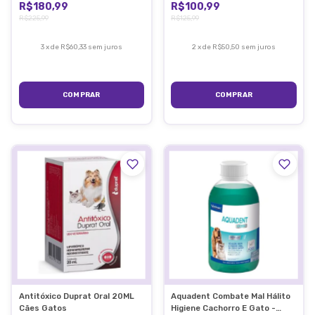
R$180,99
R$100,99
R$225,99
R$125,99
3
x
de
R$60,33
sem juros
2
x
de
R$50,50
sem juros
Antitóxico Duprat Oral 20ML
Aquadent Combate Mal Hálito
Cães Gatos
Higiene Cachorro E Gato -