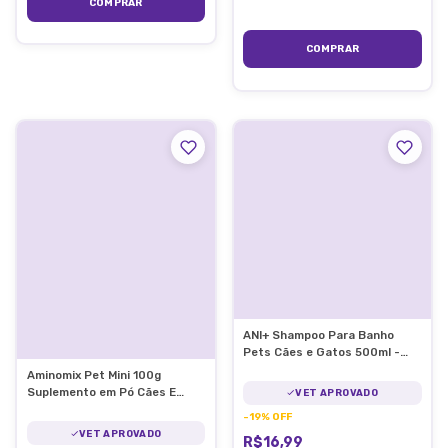
ANI+ Shampoo Para Banho
Pets Cães e Gatos 500ml -
Pet Societ
Aminomix Pet Mini 100g
Suplemento em Pó Cães E
VET APROVADO
Gatos Vetnil
-
19
%
OFF
VET APROVADO
R$16,99