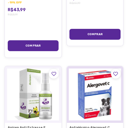
-
19
%
OFF
R$20,99
R$43,99
R$53,99
Anizen Anti Estresse E
Antialérgico Alergovet C