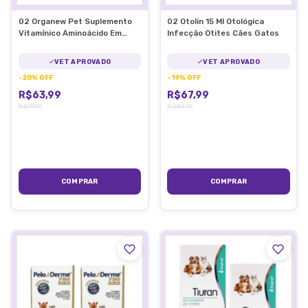
02 Organew Pet Suplemento
02 Otolin 15 Ml Otológica
Vitamínico Aminoácido Em
Infecção Otites Cães Gatos
Pasta 12g
VET APROVADO
VET APROVADO
-
20
%
OFF
-
19
%
OFF
R$63,99
R$67,99
R$79,99
R$83,99