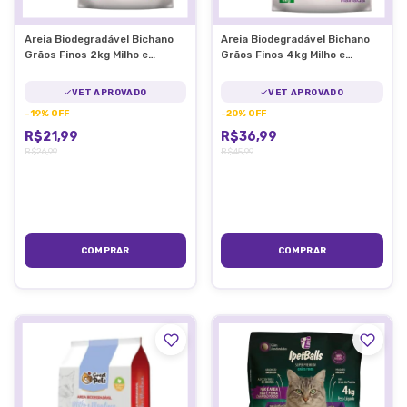
Areia Biodegradável Bichano
Areia Biodegradável Bichano
Grãos Finos 2kg Milho e
Grãos Finos 4kg Milho e
Mandioca
Mandioca
VET APROVADO
VET APROVADO
-
19
%
OFF
-
20
%
OFF
R$21,99
R$36,99
R$26,99
R$45,99