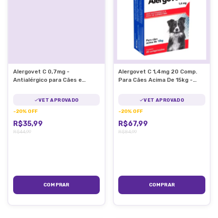
Alergovet C 0,7mg -
Alergovet C 1,4mg 20 Comp.
Antialérgico para Cães e
Para Cães Acima De 15kg -
Gatos 10 comp.
Coveli
VET APROVADO
VET APROVADO
-
20
%
OFF
-
20
%
OFF
R$35,99
R$67,99
R$44,99
R$84,99