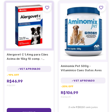
Alergovet C 1,4mg para Cães
Acima de 15kg 10 comp. -
Coveli
Aminomix Pet 500g -
VET APROVADO
Vitaminico Caes Gatos Aves
-
19
%
OFF
R$46,99
VET APROVADO
R$57,99
-
20
%
OFF
R$106,99
R$132,99
2
x
de
R$53,50
sem juros