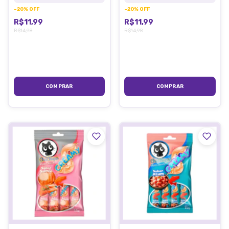
-
20
%
OFF
-
20
%
OFF
R$11,99
R$11,99
R$14,98
R$14,98