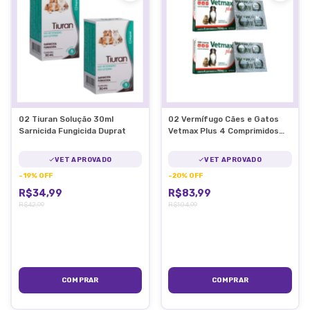
02 Tiuran Solução 30ml
02 Vermífugo Cães e Gatos
Sarnicida Fungicida Duprat
Vetmax Plus 4 Comprimidos
Vetnil
VET APROVADO
VET APROVADO
-
19
%
OFF
-
20
%
OFF
R$34,99
R$83,99
R$42,99
R$104,99