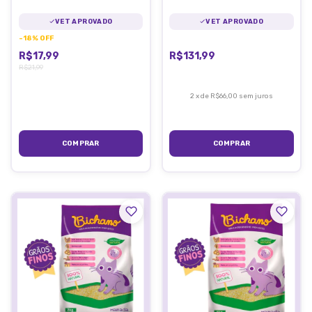
Virbac
VET APROVADO
VET APROVADO
-
18
%
OFF
R$17,99
R$131,99
R$21,99
2
x
de
R$66,00
sem juros