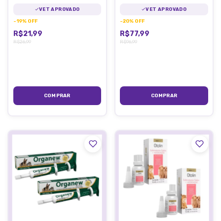
VET APROVADO
VET APROVADO
-
19
%
OFF
-
20
%
OFF
R$21,99
R$77,99
R$26,99
R$96,99