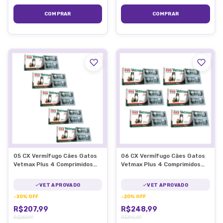
05 CX Vermífugo Cães Gatos
06 CX Vermífugo Cães Gatos
Vetmax Plus 4 Comprimidos
Vetmax Plus 4 Comprimidos
Vetnil
Vetnil
VET APROVADO
VET APROVADO
-
20
%
OFF
-
20
%
OFF
R$207,99
R$248,99
R$259,99
R$310,99