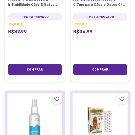
Irritabilidade Cães E Gatos
0,7mg para Cães e Gatos C/
Homeopet
20 Comp.
VET APROVADO
VET APROVADO
-
19
%
OFF
-
19
%
OFF
R$82,99
R$46,99
R$102,99
R$57,99