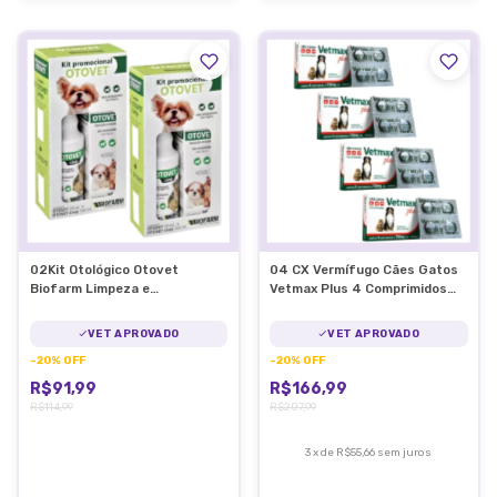
02Kit Otológico Otovet
04 CX Vermífugo Cães Gatos
Biofarm Limpeza e
Vetmax Plus 4 Comprimidos
Tratamento de Otite
Vetnil
VET APROVADO
VET APROVADO
-
20
%
OFF
-
20
%
OFF
R$91,99
R$166,99
R$114,99
R$207,99
3
x
de
R$55,66
sem juros