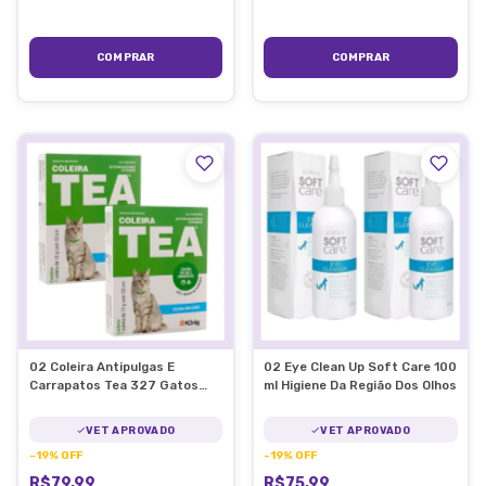
02 Coleira Antipulgas E
02 Eye Clean Up Soft Care 100
Carrapatos Tea 327 Gatos
ml Higiene Da Região Dos Olhos
13g C/ 33cm
VET APROVADO
VET APROVADO
-
19
%
OFF
-
19
%
OFF
R$79,99
R$75,99