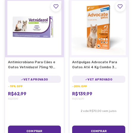
Antimicrobiano Para Cães e
Antipulgas Advocate Para
Gatos Vetnidazol 75mg 10
Gatos Até 4 Kg Combo 3
Comp
Pipetas
VET APROVADO
VET APROVADO
-
19
%
OFF
-
20
%
OFF
R$62,99
R$139,99
R$77,99
R$174,99
2
x
de
R$70,00
sem juros