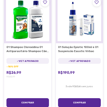
01 Shampoo Clorexidina 01
01 Solução Epiotic 100ml e 01
Antiparasitário Shampoo Cães
Suspensão Easotic Virbac
500ml
VET APROVADO
VET APROVADO
-
18
%
OFF
R$26,99
R$190,99
R$32,99
3
x
de
R$63,66
sem juros