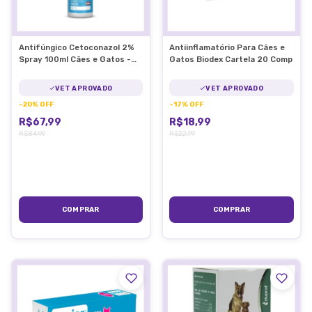
Antifúngico Cetoconazol 2%
Antiinflamatório Para Cães e
Spray 100ml Cães e Gatos -
Gatos Biodex Cartela 20 Comp
Ibasa
VET APROVADO
VET APROVADO
-
20
%
OFF
-
17
%
OFF
R$67,99
R$18,99
R$84,99
R$22,99