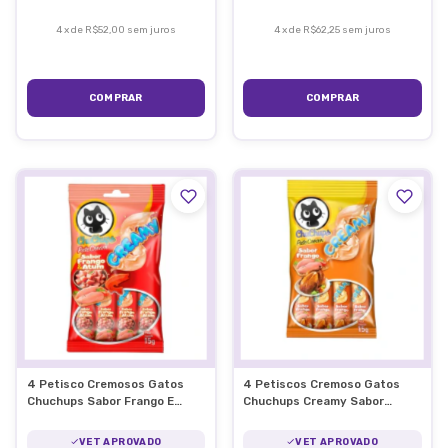
4
x
de
R$52,00
sem juros
4
x
de
R$62,25
sem juros
4 Petisco Cremosos Gatos
4 Petiscos Cremoso Gatos
Chuchups Sabor Frango E
Chuchups Creamy Sabor
Atum 15g/Un
Frango 15g/Un
VET APROVADO
VET APROVADO