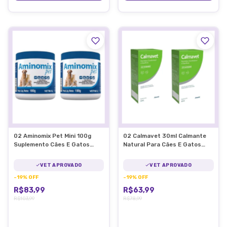
02 Aminomix Pet Mini 100g
02 Calmavet 30ml Calmante
Suplemento Cães E Gatos
Natural Para Cães E Gatos
Vetnil
Provets
VET APROVADO
VET APROVADO
-
19
%
OFF
-
19
%
OFF
R$83,99
R$63,99
R$103,99
R$78,99