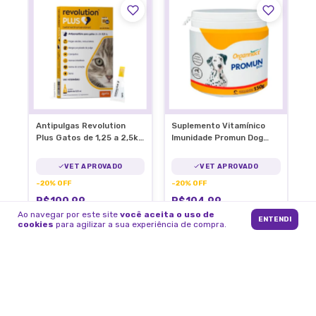
Antipulgas Revolution
Suplemento Vitamínico
Plus Gatos de 1,25 a 2,5kg
Imunidade Promun Dog
C/1 Pipeta
Organnact Cães 150g
VET APROVADO
VET APROVADO
-
20
%
OFF
-
20
%
OFF
R$100,99
R$104,99
R$125,99
R$130,99
Ao navegar por este site
você aceita o uso de
ENTENDI
cookies
para agilizar a sua experiência de compra.
2
x
de
R$50,50
sem juros
2
x
de
R$52,50
sem juros