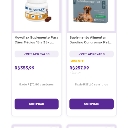
Movoflex Suplemento Para
Suplemento Alimentar
Cães Médios 15 a 35kg
Ourofino Condromax Pet
Articulações
90 Tabletes Articulação
VET APROVADO
VET APROVADO
-
20
%
OFF
R$353,99
R$257,99
R$321,99
5
x
de
R$70,80
sem juros
5
x
de
R$51,60
sem juros