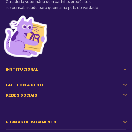
Curadoria veterinária com carinho, propósito e
responsabilidade para quem ama pets de verdade.
Funcionalidades:
Estimulação Física e Mental:
Poste revestido com sisal para o gato arranhar e manter
INSTITUCIONAL
as unhas saudáveis.
FALE COM A GENTE
Bolinha suspensa para brincadeiras interativas.
REDES SOCIAIS
Estabilidade e Durabilidade:
FORMAS DE PAGAMENTO
Base inferior ampla garante firmeza durante o uso.