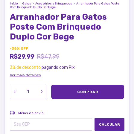
Início
›
Gatos
›
Acessórios e Brinquedos
›
Arranhador Para Gatos Poste
Com Brinquedo Duplo Cor Bege
Arranhador Para Gatos
Poste Com Brinquedo
Duplo Cor Bege
-
38
%
OFF
R$29,99
R$47,99
3% de desconto
pagando com Pix
Ver mais detalhes
ALTERAR CEP
Entregas para o CEP:
Meios de envio
CALCULAR