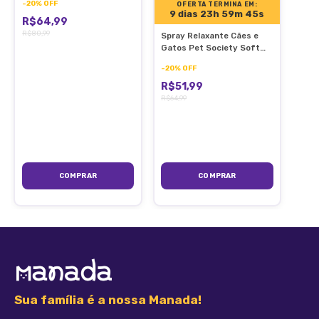
-
20
%
OFF
OFERTA TERMINA EM:
9 dias 23h 59m 44s
R$64,99
Dimensões Aproximadas:
R$80,99
Spray Relaxante Cães e
Gatos Pet Society Soft
Care Stress Away 100ml
-
20
%
OFF
Altura Total: 38 cm, Largura: 28 cm, Comprimento: 28 cm.
R$51,99
R$64,99
Peso: Aproximadamente 1 kg.
Cor e Acabamento:
Revestimento em cores neutras ou vivas (bege, cinza,
marrom, entre outros).
Pelúcia macia nas bases para maior conforto do animal.
Sua família é a nossa Manada!