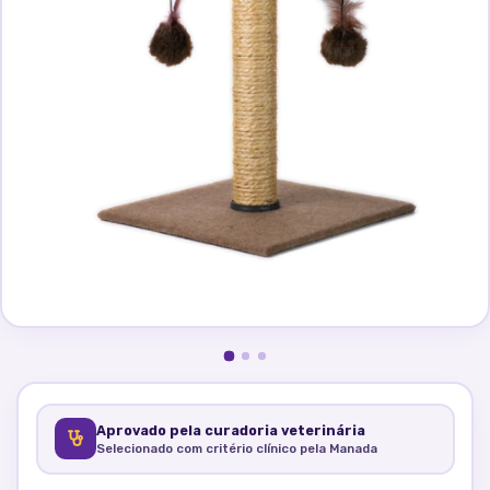
Aprovado pela curadoria veterinária
Selecionado com critério clínico pela Manada