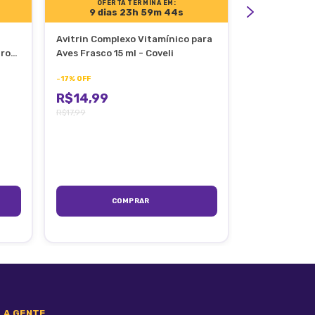
OFERTA TERMINA EM:
OFERT
9 dias 23h 59m 44s
9 dia
Avitrin Complexo Vitamínico para
Gosmil 30ml 
ros
Aves Frasco 15 ml - Coveli
Antitussígen
-
17
%
OFF
-
19
%
OFF
R$14,99
R$21,99
R$17,99
R$26,99
cio),
 A GENTE