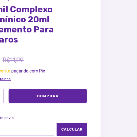
il Complexo
mínico 20ml
emento Para
aros
9
R$11,99
conto
pagando com Pix
talhes
ALTERAR CEP
ra o CEP:
de envio
CALCULAR