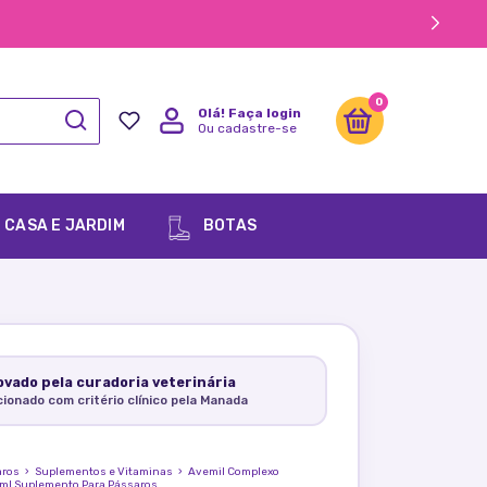
0
Olá!
Faça login
Ou cadastre-se
CASA E JARDIM
BOTAS
vado pela curadoria veterinária
cionado com critério clínico pela Manada
aros
›
Suplementos e Vitaminas
›
Avemil Complexo
0ml Suplemento Para Pássaros