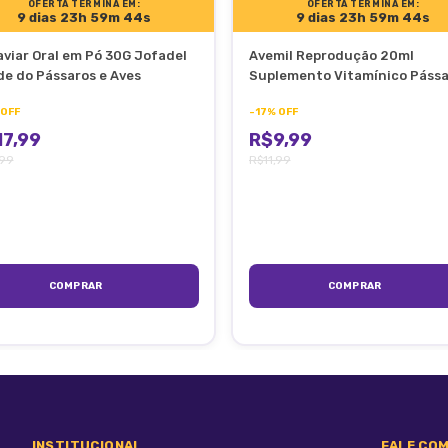
OFERTA TERMINA EM:
OFERTA TERMINA EM:
9 dias 23h 59m 44s
9 dias 23h 59m 44s
viar Oral em Pó 30G Jofadel
Avemil Reprodução 20ml
zar o produto por um período mínimo de 30 dias.
e do Pássaros e Aves
Suplemento Vitamínico Pássa
e Aves
OFF
-
17
%
OFF
7,99
R$9,99
,99
R$11,99
 B1, Vitamina B3 (nicotinamida), Vitamina B5, (pantotenato de cál
INSTITUCIONAL
FALE COM