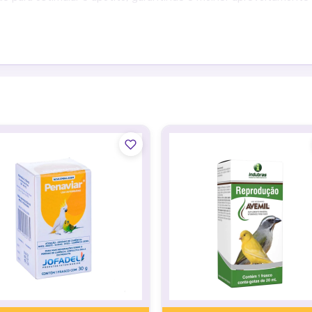
udo, trinca ferro e outros)
 ou 50g de ração, semente ou farinhada. Trocar á água e aliment
 e outros)
a ou 50g de ração, semente ou farinhada. Trocar a água e alimen