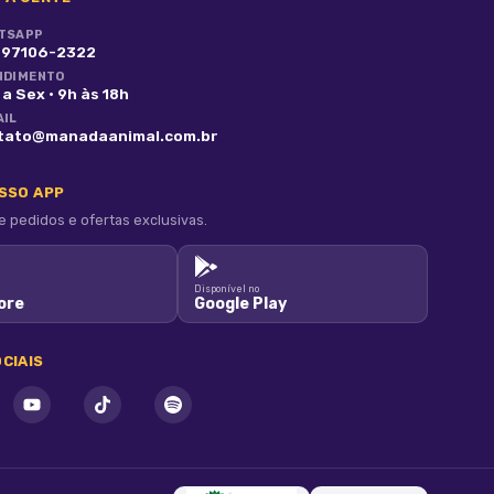
TSAPP
) 97106-2322
NDIMENTO
a Sex · 9h às 18h
AIL
tato@manadaanimal.com.br
OSSO APP
pedidos e ofertas exclusivas.
Disponível no
ore
Google Play
CIAIS