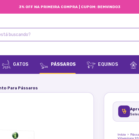
3% OFF NA PRIMEIRA COMPRA | CUPOM: BEMVINDO3
GATOS
PÁSSAROS
EQUINOS
nto Para Pássaros
Apro
Sele
Início
›
Páss
Vitamínico 2