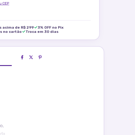
u CEP
is acima de R$ 299
3% OFF no Pix
os no cartão
Troca em 30 dias
o,
 da