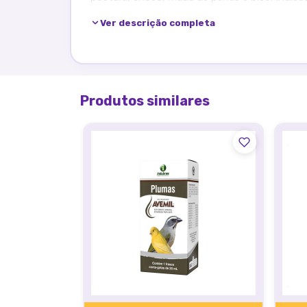
alimentação.
Ver descrição completa
Modo de usar:
Produtos similares
-Aves e pássaros pequenos (curió, canário, bic
-Diluir 5 gotas no bebedouro de 50ml de água
diariamente.
-Aves e pássaros maiores (papagaio, calopsita
-Diluir 10 gotas no bebedouro de 50ml de águ
diariamente.