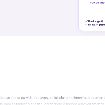
Não sei me
Frete grát
5x sem jur
as as fases da vida das aves, incluindo: crescimento, cruzament
do para estimular o apetite, garantindo o melhor aproveitamento