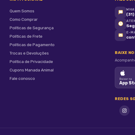
WHA
Quem Somos
(31
Como Comprar
ATE
Seg 
Políticas de Segurança
E-M
Políticas de Frete
con
Políticas de Pagamento
BAIXE N
Trocas e Devoluções
Acompanhe 
Política de Privacidade
Cupons Manada Animal
Fale conosco
Baixar na
App St
REDES SO