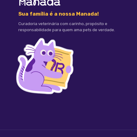
Vitamina D3 (min) 800.000 UI/kg
Sua família é a nossa Manada!
Curadoria veterinária com carinho, propósito e
responsabilidade para quem ama pets de verdade.
Vitamina E (min) 5.000 UI/kg
Vitamina B1 (min) 5.000 mg/kg
Vitamina B3 (min) 8.000 mg/kg
Vitamina B5 (min) 2.000 mg/kg
Vitamina B6 (min) 2.000 mg/kg