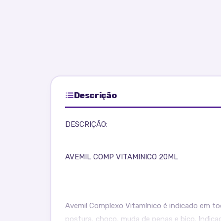
Descrição
DESCRIÇÃO:
AVEMIL COMP VITAMINICO 20ML
Avemil Complexo Vitamínico é indicado em tod
postura, choco, muda de penas e bico. Indica