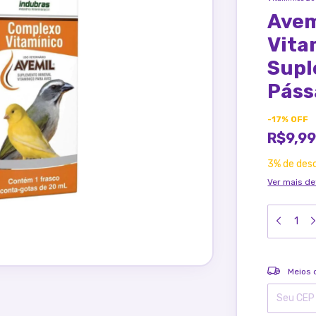
Avem
Vita
Supl
Páss
-
17
%
OFF
R$9,9
3% de des
Ver mais de
Entregas pa
Meios 