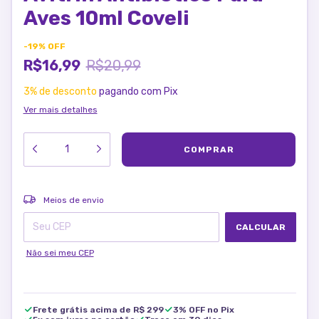
Aves 10ml Coveli
-
19
%
OFF
R$16,99
R$20,99
3% de desconto
pagando com Pix
Ver mais detalhes
ALTERAR CEP
Entregas para o CEP:
Meios de envio
CALCULAR
Não sei meu CEP
Frete grátis acima de R$ 299
3% OFF no Pix