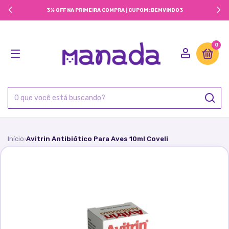
3% OFF NA PRIMEIRA COMPRA | CUPOM: BEMVINDO3
0
Início
Avitrin Antibiótico Para Aves 10ml Coveli
›