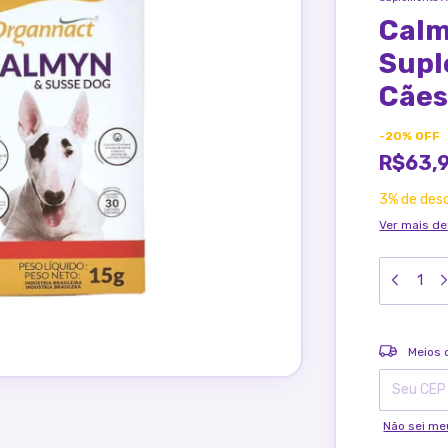
Calm
Supl
Cães
-
20
%
OFF
R$63,
3% de des
Ver mais de
Entregas pa
Meios 
Não sei me