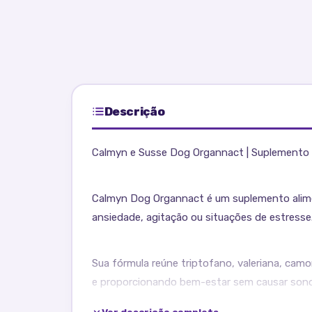
Descrição
Calmyn e Susse Dog Organnact | Suplemento 
Calmyn Dog Organnact é um suplemento alime
ansiedade, agitação ou situações de estresse
Sua fórmula reúne triptofano, valeriana, camo
e proporcionando bem-estar sem causar sono