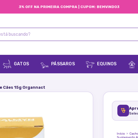
3% OFF NA PRIMEIRA COMPRA | CUPOM: BEMVINDO3
GATOS
PÁSSAROS
EQUINOS
e Cães 15g Organnact
Apro
Sele
Início
›
Cach
Suplemento A