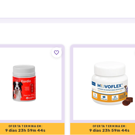
áveis, é um calmante para cachorro em suplemento que pode ser
uais, como viagens, fogos de artifício e mudanças de rotina.
s sintomas de estresse e ansiedade em cães, oferecendo suport
 inseguro ou nervoso.
uplemento Calmyn e Susse Dog atua de forma natural, ajudando 
nal.
ra momentos como:
OFERTA TERMINA EM:
OFERTA TERMINA EM:
ozinho em casa.
9 dias 23h 59m 43s
9 dias 23h 59m 43s