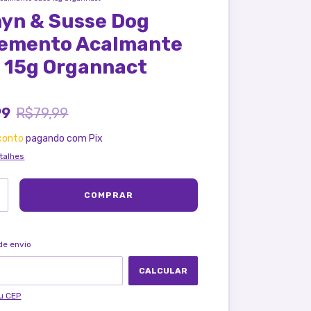
yn & Susse Dog
emento Acalmante
 15g Organnact
99
R$79,99
conto
pagando com Pix
talhes
ALTERAR CEP
ra o CEP:
de envio
CALCULAR
u CEP