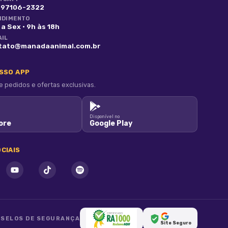
) 97106-2322
NDIMENTO
a Sex · 9h às 18h
AIL
tato@manadaanimal.com.br
OSSO APP
pedidos e ofertas exclusivas.
Disponível no
ore
Google Play
as ao
ue
CIAIS
ações
SELOS DE SEGURANÇA
Site Seguro