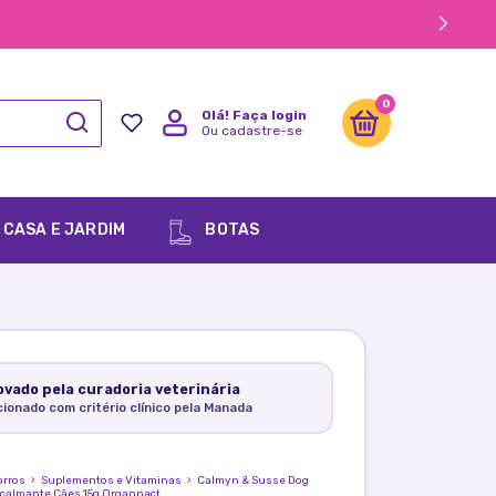
0
Olá!
Faça login
Ou cadastre-se
CASA E JARDIM
BOTAS
vado pela curadoria veterinária
cionado com critério clínico pela Manada
orros
›
Suplementos e Vitaminas
›
Calmyn & Susse Dog
calmante Cães 15g Organnact