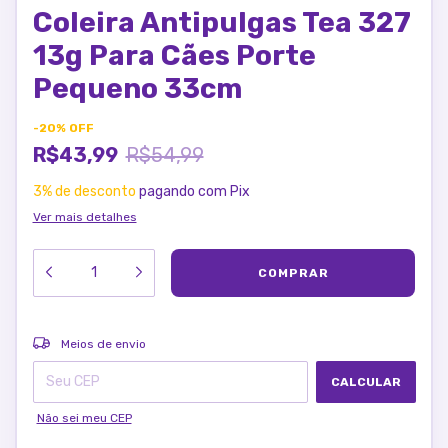
Coleira Antipulgas Tea 327
13g Para Cães Porte
Pequeno 33cm
-
20
%
OFF
R$43,99
R$54,99
3% de desconto
pagando com Pix
Ver mais detalhes
ALTERAR CEP
Entregas para o CEP:
Meios de envio
CALCULAR
Não sei meu CEP