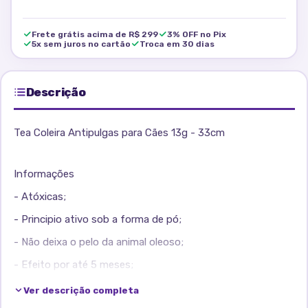
Frete grátis acima de R$ 299
3% OFF no Pix
5x sem juros no cartão
Troca em 30 dias
Descrição
Tea Coleira Antipulgas para Cães 13g - 33cm
Informações
- Atóxicas;
- Principio ativo sob a forma de pó;
- Não deixa o pelo da animal oleoso;
- Efeito por até 5 meses;
- Efeito gradativo.
Ver descrição completa