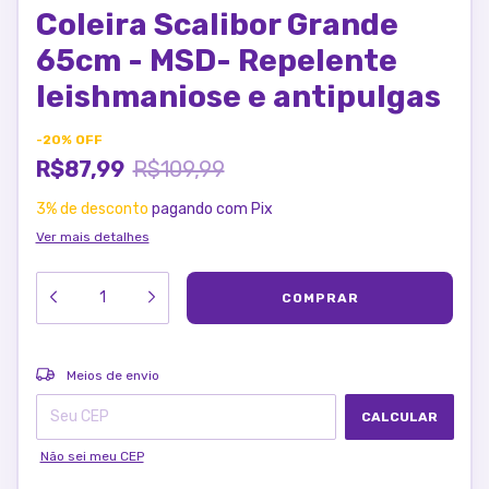
Coleira Scalibor Grande
65cm - MSD- Repelente
leishmaniose e antipulgas
-
20
%
OFF
R$87,99
R$109,99
3% de desconto
pagando com Pix
Ver mais detalhes
ALTERAR CEP
Entregas para o CEP:
Meios de envio
CALCULAR
Não sei meu CEP