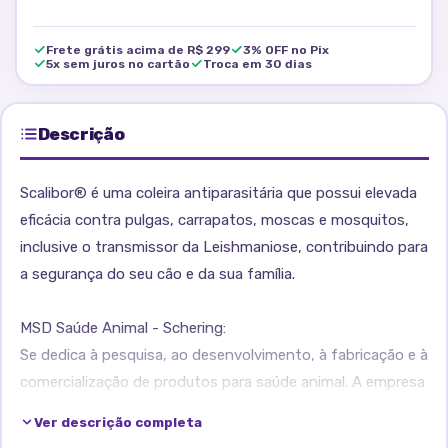
Frete grátis acima de R$ 299
3% OFF no Pix
5x sem juros no cartão
Troca em 30 dias
Descrição
Scalibor® é uma coleira antiparasitária que possui elevada
eficácia contra pulgas, carrapatos, moscas e mosquitos,
inclusive o transmissor da Leishmaniose, contribuindo para
a segurança do seu cão e da sua família.
MSD Saúde Animal - Schering:
Se dedica à pesquisa, ao desenvolvimento, à fabricação e à
comercialização de produtos para saúde animal. A empresa
oferece aos clientes uma das mais amplas e inovadoras
Ver descrição completa
linhas de produtos de apoio ao desempenho e para evitar,