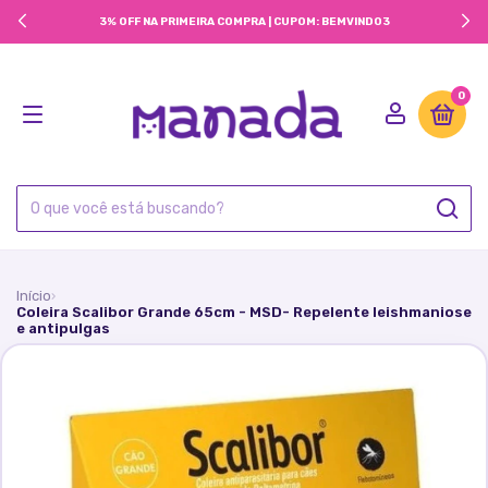
3% OFF NA PRIMEIRA COMPRA | CUPOM: BEMVINDO3
0
Início
›
Coleira Scalibor Grande 65cm - MSD- Repelente leishmaniose
e antipulgas