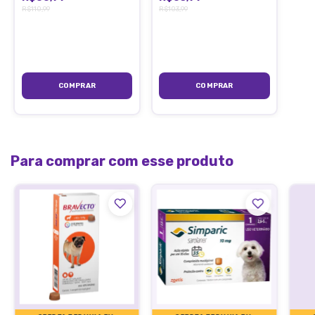
R$110,99
R$103,99
e mosquitos da família Phlebotomidae (Phlebotomus e
Lutzomyia);
Possui tecnologia exclusiva e inovadora;
Garante alta proteção contra picadas de flebótomos
transmissores da Leishmaniose;
Seguro para cães e humanos;
Não tem cheiro;
Igualmente eficaz quando o cachorro está molhado.
Para comprar com esse produto
COMO FUNCIONA:
Coloque a coleira em volta do pescoço do animal,
regulando o tamanho e evitando que a mesma fique muito
apertada para afivelar. No caso de haver sobra, corte a
ponta mais ou menos 5 cm após a fivela.
A coleira foi desenvolvida para promover uma lenta