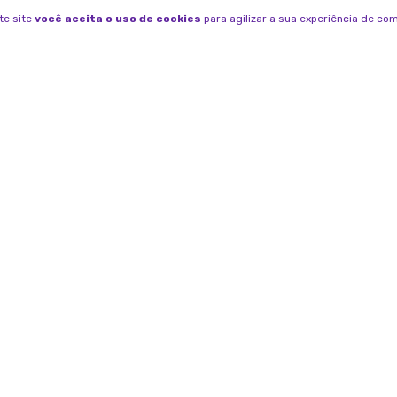
te site
você aceita o uso de cookies
para agilizar a sua experiência de co
INSTITUCIONAL
FALE COM
WHA
Quem Somos
(31
Como Comprar
ATE
Seg 
Políticas de Segurança
E-M
Políticas de Frete
con
Políticas de Pagamento
BAIXE N
Trocas e Devoluções
Acompanhe 
Política de Privacidade
Cupons Manada Animal
Fale conosco
Baixar na
App St