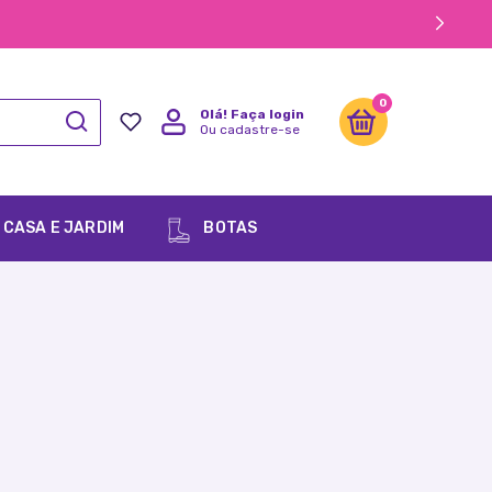
0
Olá!
Faça login
Ou cadastre-se
CASA E JARDIM
BOTAS