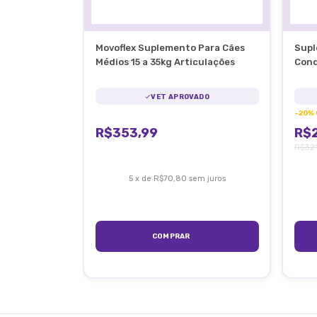
Movoflex Suplemento Para Cães
Supl
Médios 15 a 35kg Articulações
Cond
Arti
VET APROVADO
-
20
%
R$353,99
R$2
R$32
5
x
de
R$70,80
sem juros