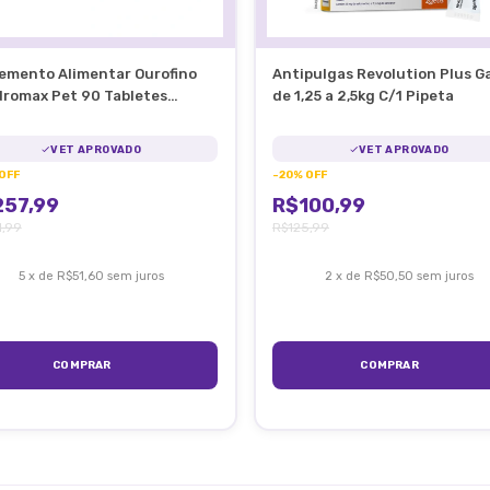
emento Alimentar Ourofino
Antipulgas Revolution Plus G
romax Pet 90 Tabletes
de 1,25 a 2,5kg C/1 Pipeta
culação
VET APROVADO
VET APROVADO
OFF
-
20
%
OFF
57,99
R$100,99
1,99
R$125,99
5
x
de
R$51,60
sem juros
2
x
de
R$50,50
sem juros