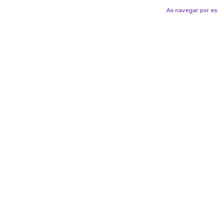
Ao navegar por es
Sua família é a nossa Manada!
Curadoria veterinária com carinho, propósito e
responsabilidade para quem ama pets de verdade.