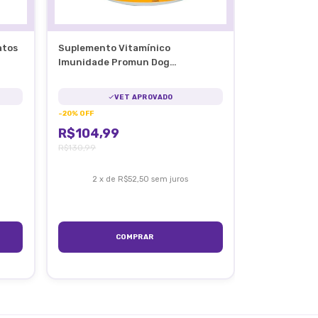
atos
Suplemento Vitamínico
Imunidade Promun Dog
Organnact Cães 150g
VET APROVADO
-
20
%
OFF
R$104,99
R$130,99
2
x
de
R$52,50
sem juros