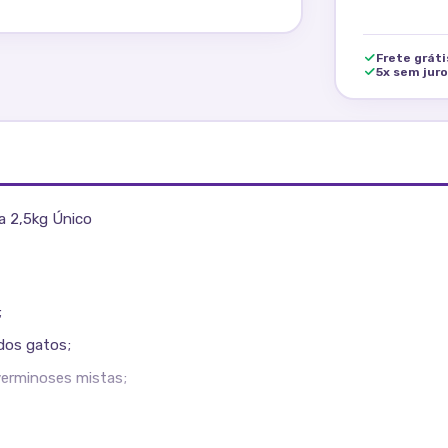
Frete grát
5x sem jur
a 2,5kg Único
;
dos gatos;
verminoses mistas;