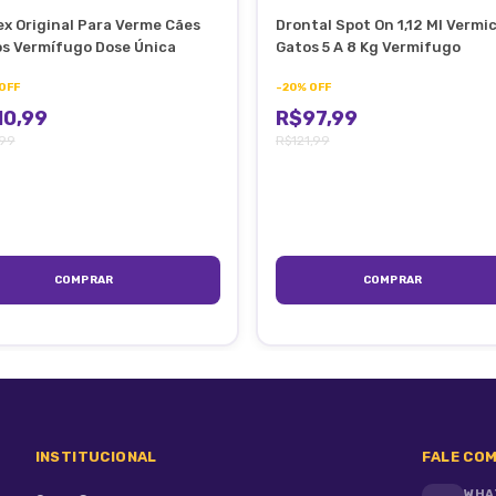
x Original Para Verme Cães
Drontal Spot On 1,12 Ml Vermi
s Vermífugo Dose Única
Gatos 5 A 8 Kg Vermifugo
, líder global em saúde animal, pensando sempre em fornecer
OFF
-
20
%
OFF
10,99
R$97,99
oenças em animais de estimação.
,99
R$121,99
INSTITUCIONAL
FALE COM
WHA