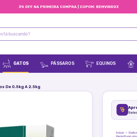
3% OFF NA PRIMEIRA COMPRA | CUPOM: BEMVINDO3
GATOS
PÁSSAROS
EQUINOS
os De 0.5kg A 2.5kg
Apro
Sele
Início
›
Gato
Vermífugo pip