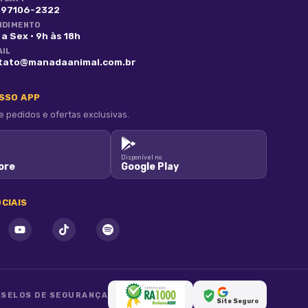
) 97106-2322
NDIMENTO
a Sex · 9h às 18h
AIL
tato@manadaanimal.com.br
OSSO APP
pedidos e ofertas exclusivas.
Disponível no
ore
Google Play
CIAIS
SELOS DE SEGURANÇA
Site Seguro