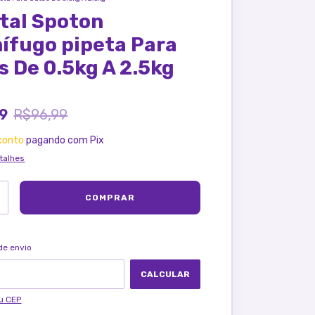
tal Spoton
ífugo pipeta Para
s De 0.5kg A 2.5kg
99
R$96,99
conto
pagando com Pix
talhes
ALTERAR CEP
ra o CEP:
de envio
CALCULAR
u CEP