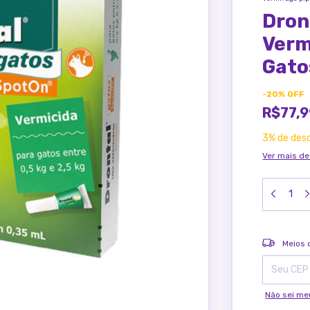
Dron
Verm
Gato
-
20
%
OFF
R$77,
3% de des
Ver mais de
Entregas pa
Meios 
Não sei me