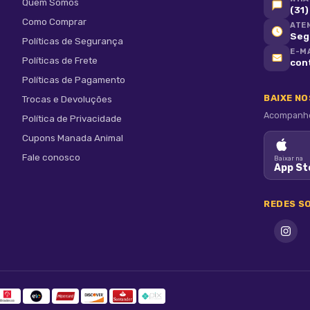
Quem Somos
(31
Como Comprar
ATE
Seg 
Políticas de Segurança
E-M
Políticas de Frete
con
Políticas de Pagamento
BAIXE N
Trocas e Devoluções
Acompanhe 
Política de Privacidade
Cupons Manada Animal
Fale conosco
Baixar na
App St
REDES SO