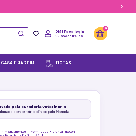
0
Olá!
Faça login
Ou cadastre-se
CASA E JARDIM
BOTAS
vado pela curadoria veterinária
cionado com critério clínico pela Manada
s
›
Medicamentos
›
Vermífugos
›
Drontal Spoton
eta Para Gatos De 0.5kg A 2.5kg