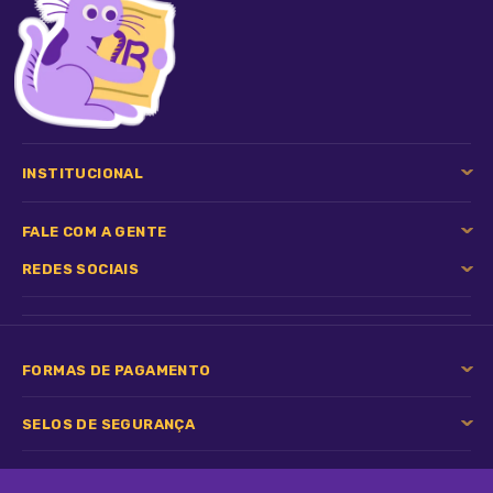
Água,Triglicérides do Ácido Cáprico/Caprílico, Glicerina,
Álcool Cetílico, PEG-100 Estearato, D-Pantenol, Extrato de
Aloe vera, Óleo de Calêndula, Fragrância e Conservantes.
INSTITUCIONAL
FALE COM A GENTE
REDES SOCIAIS
FORMAS DE PAGAMENTO
SELOS DE SEGURANÇA