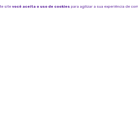
te site
você aceita o uso de cookies
para agilizar a sua experiência de co
INSTITUCIONAL
FALE COM
WHA
Quem Somos
(31
Como Comprar
ATE
Seg 
Políticas de Segurança
E-M
Políticas de Frete
con
Políticas de Pagamento
BAIXE N
Trocas e Devoluções
Acompanhe 
Política de Privacidade
Cupons Manada Animal
Fale conosco
Baixar na
App St