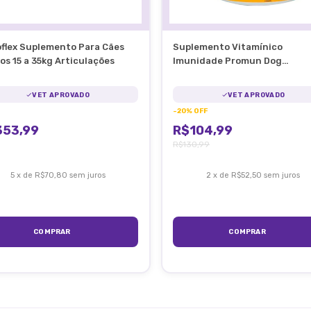
flex Suplemento Para Cães
Suplemento Vitamínico
os 15 a 35kg Articulações
Imunidade Promun Dog
Organnact Cães 150g
VET APROVADO
VET APROVADO
-
20
%
OFF
353,99
R$104,99
R$130,99
5
x
de
R$70,80
sem juros
2
x
de
R$52,50
sem juros