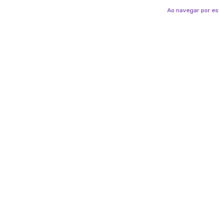
Ao navegar por es
Sua família é a nossa Manada!
Curadoria veterinária com carinho, propósito e
responsabilidade para quem ama pets de verdade.