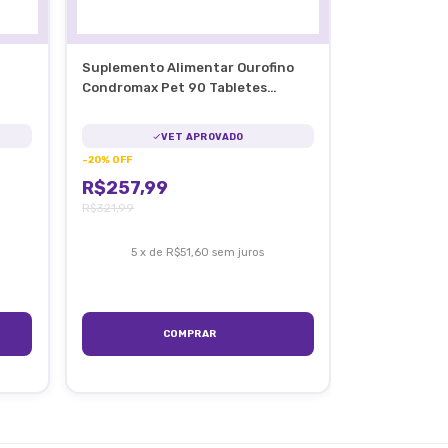
Suplemento Alimentar Ourofino
Condromax Pet 90 Tabletes
Articulação
VET APROVADO
-
20
%
OFF
R$257,99
R$321,99
5
x
de
R$51,60
sem juros