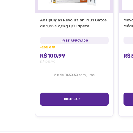
Antipulgas Revolution Plus Gatos
Movo
de 1,25 a 2,5kg C/1 Pipeta
Médi
VET APROVADO
-
20
%
OFF
R$100,99
R$
R$125,99
2
x
de
R$50,50
sem juros