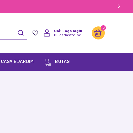
0
Olá!
Faça login
Ou cadastre-se
CASA E JARDIM
BOTAS