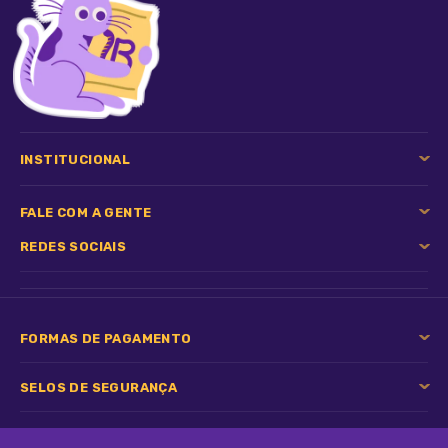
- Seu uso não compromete a rotina do animal, não
sendo necessário jejum prévio ou regime para o
tratamento.
- Os vermes dos gatos representam risco de
contaminação para humanos.
- Recomenda-se vermifugar animais adultos a cada 3
INSTITUCIONAL
meses.
FALE COM A GENTE
- As fêmeas podem ser vermifugadas na cobertura
(cio), 10 dias antes e 2 semanas após o parto.
REDES SOCIAIS
- Não administrar em gatos com menos de 1 mês de
idade ou menos de 700g de peso corporal.
FORMAS DE PAGAMENTO
- Evitar o uso desse produto em gatas prenhes
(gestantes)
SELOS DE SEGURANÇA
- Para evitar reinfestações por Dipylidium caninum
deve-se, além da vermifugação, combater a