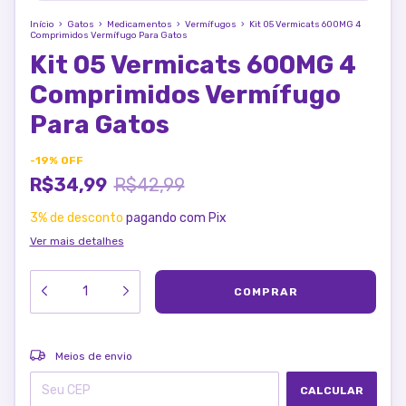
Início
›
Gatos
›
Medicamentos
›
Vermífugos
›
Kit 05 Vermicats 600MG 4
Comprimidos Vermífugo Para Gatos
Kit 05 Vermicats 600MG 4
Comprimidos Vermífugo
Para Gatos
-
19
%
OFF
R$34,99
R$42,99
3% de desconto
pagando com Pix
Ver mais detalhes
ALTERAR CEP
Entregas para o CEP:
Meios de envio
CALCULAR