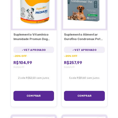
Suplemento Vitamínico
Suplemento Alimentar
Imunidade Promun Dog
Ourofino Condromax Pet
Organnact Cães 150g
90 Tabletes Articulação
VET APROVADO
VET APROVADO
-
20
%
OFF
-
20
%
OFF
R$104,99
R$257,99
R$130,99
R$321,99
2
x
de
R$52,50
sem juros
5
x
de
R$51,60
sem juros