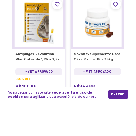
Antipulgas Revolution
Movoflex Suplemento Para
Plus Gatos de 1,25 a 2,5kg
Cães Médios 15 a 35kg
C/1 Pipeta
Articulações
VET APROVADO
VET APROVADO
-
20
%
OFF
R$100,99
R$353,99
R$125,99
Ao navegar por este site
você aceita o uso de
ENTENDI
cookies
para agilizar a sua experiência de compra.
2
x
de
R$50,50
sem juros
5
x
de
R$70,80
sem juros