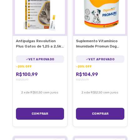
Antipulgas Revolution
Suplemento Vitamínico
Plus Gatos de 1,25 a 2,5kg
Imunidade Promun Dog
C/1 Pipeta
Organnact Cães 150g
VET APROVADO
VET APROVADO
-
20
%
OFF
-
20
%
OFF
R$100,99
R$104,99
R$125,99
R$130,99
2
x
de
R$50,50
sem juros
2
x
de
R$52,50
sem juros