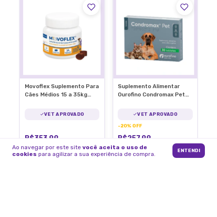
Movoflex Suplemento Para
Suplemento Alimentar
Cães Médios 15 a 35kg
Ourofino Condromax Pet
Articulações
90 Tabletes Articulação
VET APROVADO
VET APROVADO
-
20
%
OFF
R$353,99
R$257,99
R$321,99
Ao navegar por este site
você aceita o uso de
ENTENDI
cookies
para agilizar a sua experiência de compra.
5
x
de
R$70,80
sem juros
5
x
de
R$51,60
sem juros