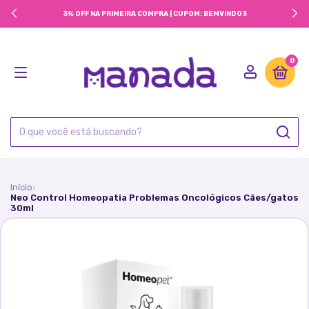
3% OFF NA PRIMEIRA COMPRA | CUPOM: BEMVINDO3
0
Início
›
Neo Control Homeopatia Problemas Oncológicos Cães/gatos
30ml