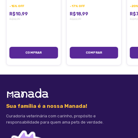
Comprimidos
Ouro
-
15
%
OFF
-
17
%
OFF
-
20
R$10,99
R$18,99
R$7
· Estímulo
R$12,99
R$22,99
R$91,
· Frenação /bloqueio
· Drenagem
· Melhora a imunidade
· Favorece a multiplicação e morte celular programadas
Sua família é a nossa Manada!
Curadoria veterinária com carinho, propósito e
DIFERENCIAIS DO NEO CONTROL:
responsabilidade para quem ama pets de verdade.