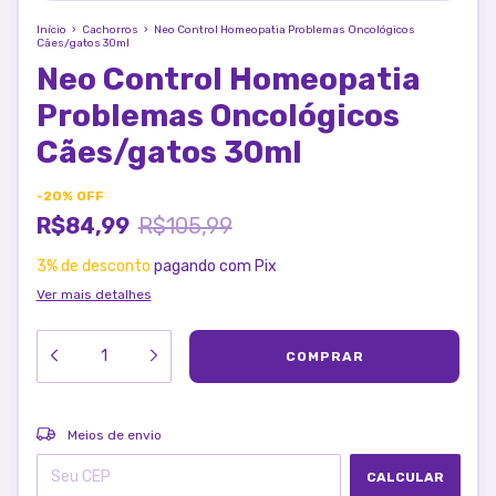
Início
›
Cachorros
›
Neo Control Homeopatia Problemas Oncológicos
Cães/gatos 30ml
Neo Control Homeopatia
Problemas Oncológicos
Cães/gatos 30ml
-
20
%
OFF
R$84,99
R$105,99
3% de desconto
pagando com Pix
Ver mais detalhes
ALTERAR CEP
Entregas para o CEP:
Meios de envio
CALCULAR