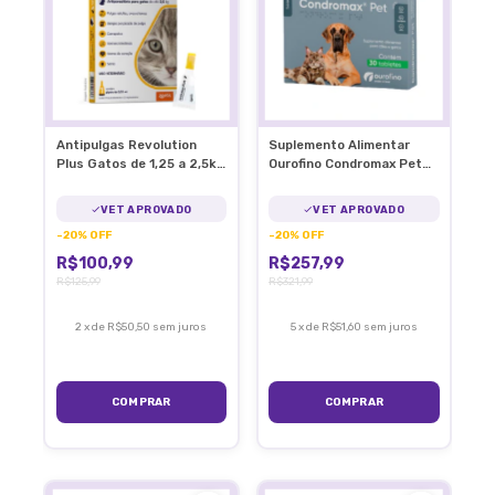
Antipulgas Revolution
Suplemento Alimentar
Plus Gatos de 1,25 a 2,5kg
Ourofino Condromax Pet
C/1 Pipeta
90 Tabletes Articulação
VET APROVADO
VET APROVADO
-
20
%
OFF
-
20
%
OFF
R$100,99
R$257,99
R$125,99
R$321,99
2
x
de
R$50,50
sem juros
5
x
de
R$51,60
sem juros