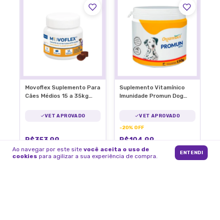
Movoflex Suplemento Para
Suplemento Vitamínico
Cães Médios 15 a 35kg
Imunidade Promun Dog
Articulações
Organnact Cães 150g
VET APROVADO
VET APROVADO
-
20
%
OFF
R$353,99
R$104,99
R$130,99
Ao navegar por este site
você aceita o uso de
ENTENDI
cookies
para agilizar a sua experiência de compra.
5
x
de
R$70,80
sem juros
2
x
de
R$52,50
sem juros