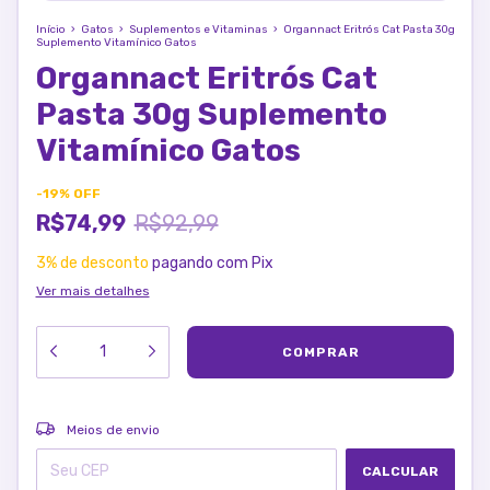
Início
›
Gatos
›
Suplementos e Vitaminas
›
Organnact Eritrós Cat Pasta 30g
Suplemento Vitamínico Gatos
Organnact Eritrós Cat
Pasta 30g Suplemento
Vitamínico Gatos
-
19
%
OFF
R$74,99
R$92,99
3% de desconto
pagando com Pix
Ver mais detalhes
ALTERAR CEP
Entregas para o CEP:
Meios de envio
CALCULAR