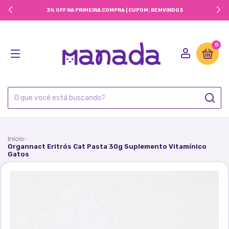
3% OFF NA PRIMEIRA COMPRA | CUPOM: BEMVINDO3
0
Início
›
Organnact Eritrós Cat Pasta 30g Suplemento Vitamínico
Gatos