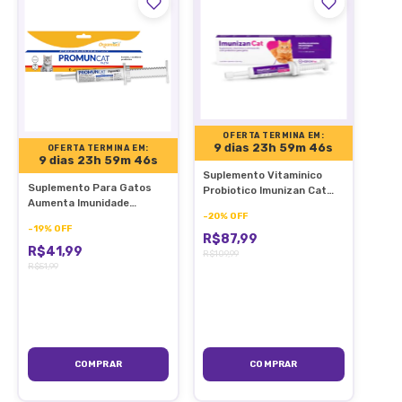
OFERTA TERMINA EM:
9 dias 23h 59m 46s
OFERTA TERMINA EM:
9 dias 23h 59m 46s
Suplemento Vitaminico
Suplemento Para Gatos
Probiotico Imunizan Cat
Aumenta Imunidade
30g Para Gatos
-
20
%
OFF
Promun Cat Pasta 30g
-
19
%
OFF
R$87,99
R$41,99
R$109,99
R$51,99