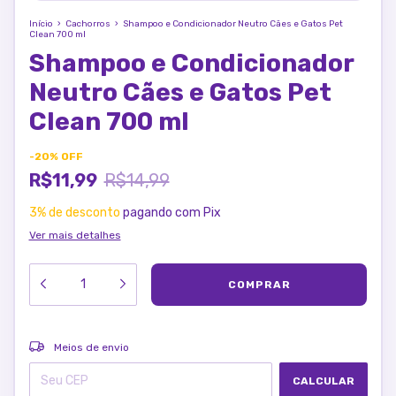
Início
›
Cachorros
›
Shampoo e Condicionador Neutro Cães e Gatos Pet
Clean 700 ml
Shampoo e Condicionador
Neutro Cães e Gatos Pet
Clean 700 ml
-
20
%
OFF
R$11,99
R$14,99
3% de desconto
pagando com Pix
Ver mais detalhes
ALTERAR CEP
Entregas para o CEP:
Meios de envio
CALCULAR