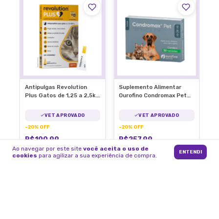
Antipulgas Revolution
Suplemento Alimentar
Plus Gatos de 1,25 a 2,5kg
Ourofino Condromax Pet
C/1 Pipeta
90 Tabletes Articulação
VET APROVADO
VET APROVADO
-
20
%
OFF
-
20
%
OFF
R$100,99
R$257,99
R$125,99
R$321,99
Ao navegar por este site
você aceita o uso de
ENTENDI
cookies
para agilizar a sua experiência de compra.
2
x
de
R$50,50
sem juros
5
x
de
R$51,60
sem juros