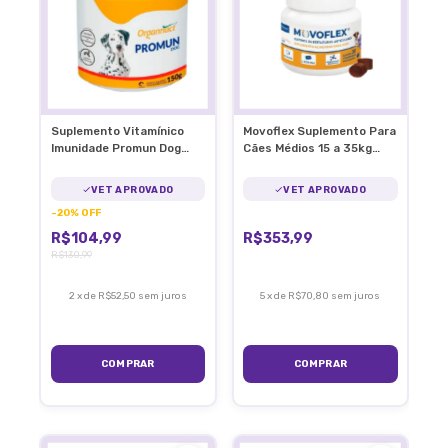
Suplemento Vitamínico
Movoflex Suplemento Para
Imunidade Promun Dog
Cães Médios 15 a 35kg
Organnact Cães 150g
Articulações
VET APROVADO
VET APROVADO
-
20
%
OFF
R$104,99
R$353,99
R$130,99
2
x
de
R$52,50
sem juros
5
x
de
R$70,80
sem juros