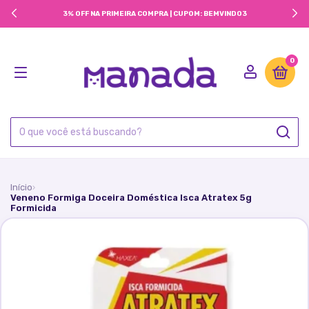
3% OFF NA PRIMEIRA COMPRA | CUPOM: BEMVINDO3
0
Início
›
Veneno Formiga Doceira Doméstica Isca Atratex 5g
Formicida