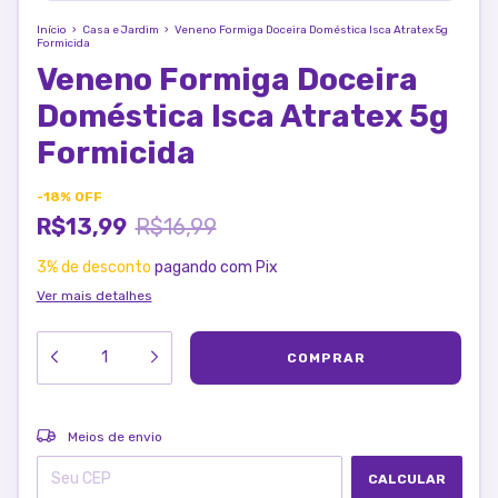
Início
›
Casa e Jardim
›
Veneno Formiga Doceira Doméstica Isca Atratex 5g
Formicida
Veneno Formiga Doceira
Doméstica Isca Atratex 5g
Formicida
-
18
%
OFF
R$13,99
R$16,99
3% de desconto
pagando com Pix
Ver mais detalhes
ALTERAR CEP
Entregas para o CEP:
Meios de envio
CALCULAR