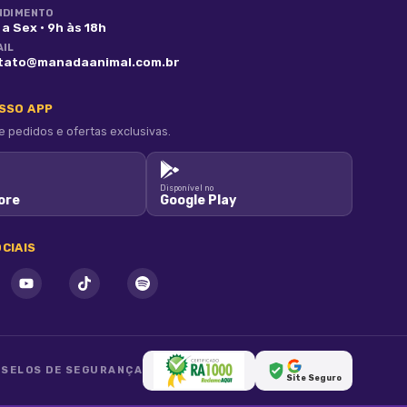
NDIMENTO
a Sex · 9h às 18h
AIL
tato@manadaanimal.com.br
OSSO APP
pedidos e ofertas exclusivas.
Disponível no
ore
Google Play
CIAIS
SELOS DE SEGURANÇA
Site Seguro