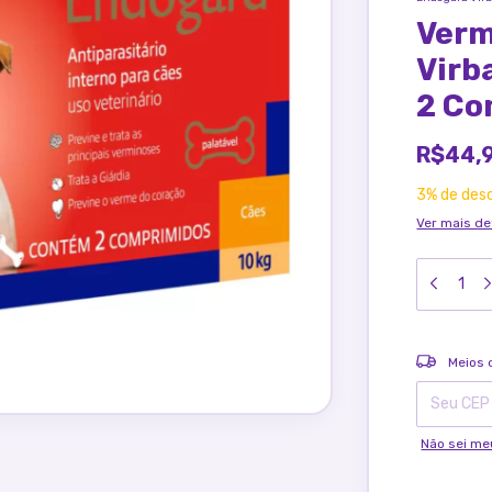
Verm
Virb
2 Co
R$44,
3% de des
Ver mais de
Entregas pa
Meios 
Não sei me