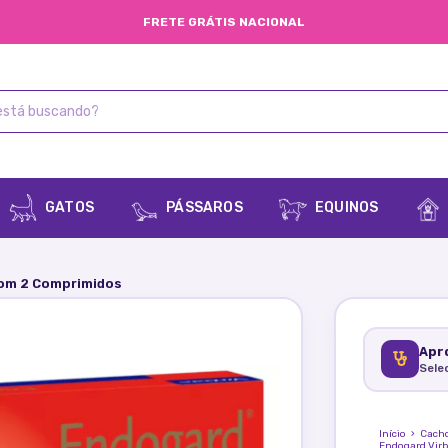
FRETE GRÁTIS NACIONAL
GATOS
PÁSSAROS
EQUINOS
Com 2 Comprimidos
Apro
Sele
Início
›
Cach
Endogard Vir