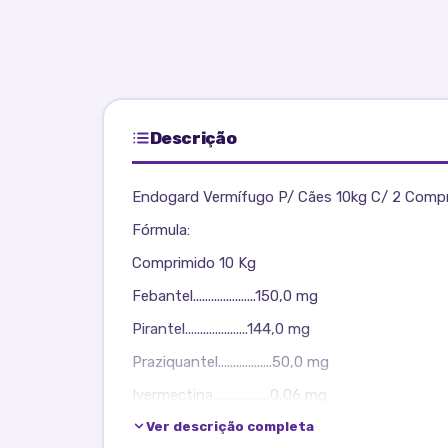
Descrição
Endogard Vermífugo P/ Cães 10kg C/ 2 Compr
Fórmula:
Comprimido 10 Kg
Febantel.....................150,0 mg
Pirantel.....................144,0 mg
Praziquantel..................50,0 mg
Ivermectina...................0,06 mg
Ver descrição completa
Excipiente.......q.s.p.......900,0 mg