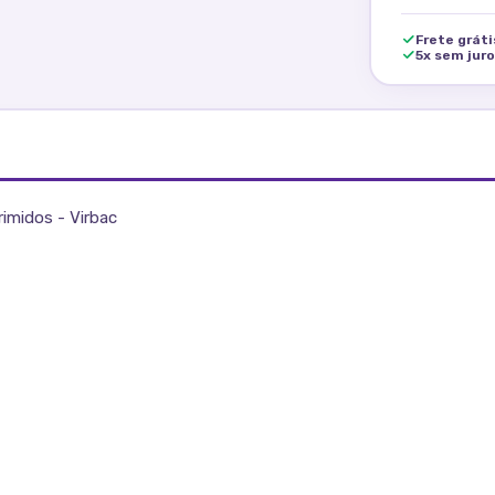
Frete grát
5x sem jur
imidos - Virbac