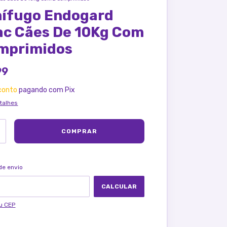
ífugo Endogard
ac Cães De 10Kg Com
mprimidos
99
conto
pagando com Pix
talhes
ALTERAR CEP
ra o CEP:
de envio
CALCULAR
u CEP