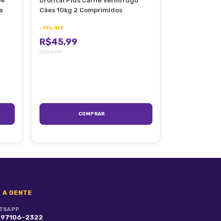
 4
Drontal Plus Carne Vermífugo
 de
a
Cães 10kg 2 Comprimidos
-
19
%
OFF
R$45,99
R$56,99
o
 A GENTE
TSAPP
) 97106-2322