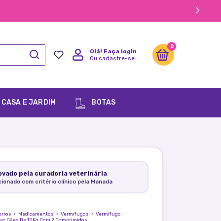
0
Olá!
Faça login
Ou cadastre-se
CASA E JARDIM
BOTAS
vado pela curadoria veterinária
cionado com critério clínico pela Manada
orros
›
Medicamentos
›
Vermífugos
›
Vermífugo
bac Cães De 10Kg Com 2 Comprimidos