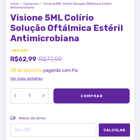
Início
›
Cachorros
›
Visione 5ML Colírio Solução Oftálmica Estéril
Antimicrobiana
Visione 5ML Colírio
Solução Oftálmica Estéril
Antimicrobiana
-
19
%
OFF
R$62,99
R$77,99
3% de desconto
pagando com Pix
Ver mais detalhes
ALTERAR CEP
Entregas para o CEP:
Meios de envio
CALCULAR