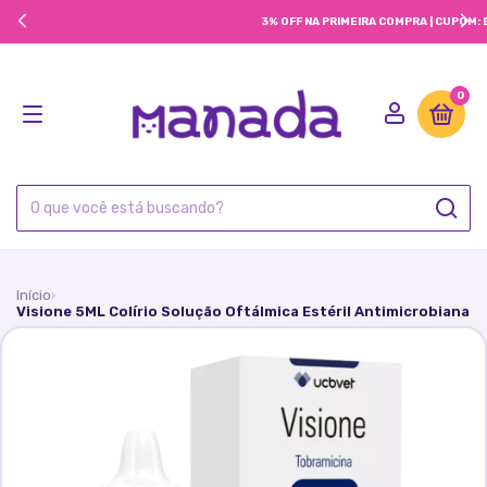
3% OFF NA PRIMEIRA COMPRA | CUPOM: BEMVINDO3
0
Início
›
Visione 5ML Colírio Solução Oftálmica Estéril Antimicrobiana