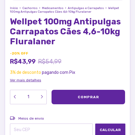
Início
›
Cachorros
›
Medicamentos
›
Antipulgas e Carrapatos
›
Wellpet
100mg Antipulgas Carrapatos Cães 4,6-10kg Fluralaner
Wellpet 100mg Antipulgas
Carrapatos Cães 4,6-10kg
Fluralaner
-
20
%
OFF
R$43,99
R$54,99
3% de desconto
pagando com Pix
Ver mais detalhes
ALTERAR CEP
Entregas para o CEP:
Meios de envio
CALCULAR