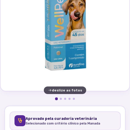
deslize as fotos
Aprovado pela curadoria veterinária
Selecionado com critério clínico pela Manada