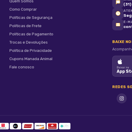
Quem Somos
(31
Como Comprar
ATE
Seg 
Políticas de Segurança
E-M
Políticas de Frete
con
Políticas de Pagamento
BAIXE N
Trocas e Devoluções
kg).
Acompanhe 
Política de Privacidade
Cupons Manada Animal
Fale conosco
Baixar na
App St
REDES SO