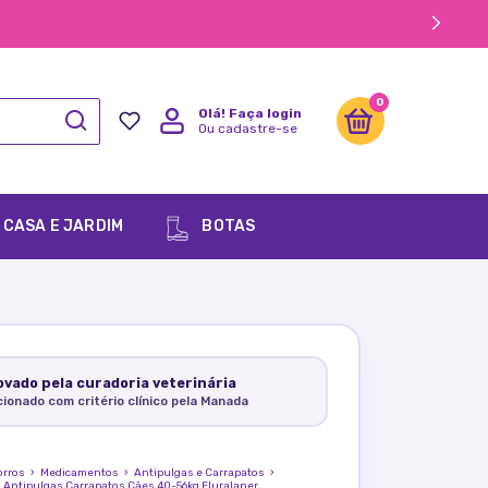
0
Olá!
Faça login
Ou cadastre-se
CASA E JARDIM
BOTAS
vado pela curadoria veterinária
cionado com critério clínico pela Manada
orros
›
Medicamentos
›
Antipulgas e Carrapatos
›
 Antipulgas Carrapatos Cães 40-56kg Fluralaner