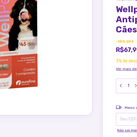
Well
Anti
Cães
-
19
%
OFF
R$67,
3% de des
Ver mais de
Entregas pa
Meios 
Não sei me