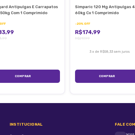
ard Antipulgas E Carrapatos
Simparic 120 Mg Antipulgas 4
cido.
 50kg Com 1 Comprimido
60kg Cx 1 Comprimido
OFF
-
20
%
OFF
83,99
R$174,99
3,99
R$217,99
3
x
de
R$58,33
sem juros
l, em dose única, equivalente a 10-22,5 mg de fluralaner por kg d
eterinário.
INSTITUCIONAL
FALE COM
WHA