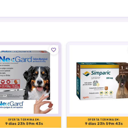
m passeios, ambientes externos ou até dentro de casa. Com
e uma solução prática e eficaz para cães de grande porte, com pe
dade.
lidade conhecida aos componentes da fórmula;
OFERTA TERMINA EM:
OFERTA TERMINA EM:
9 dias 23h 59m 42s
9 dias 23h 59m 42s