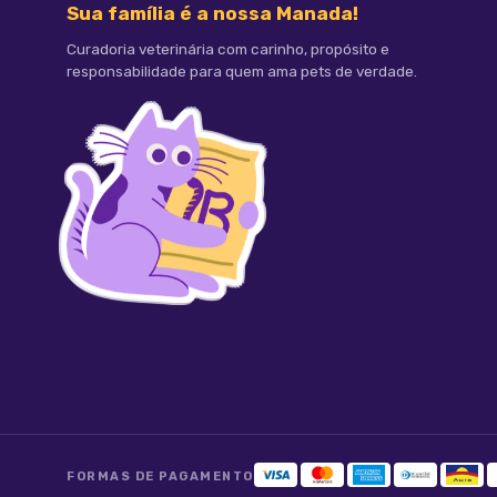
Benefícios:
Sua família é a nossa Manada!
Curadoria veterinária com carinho, propósito e
responsabilidade para quem ama pets de verdade.
Elimina pulgas e carrapatos com ação rápida;
Proteção eficaz por até 45 dias;
Comprimido palatável, fácil de administrar;
Indicado para cães de grande porte (40,1 a 56 
FORMAS DE PAGAMENTO