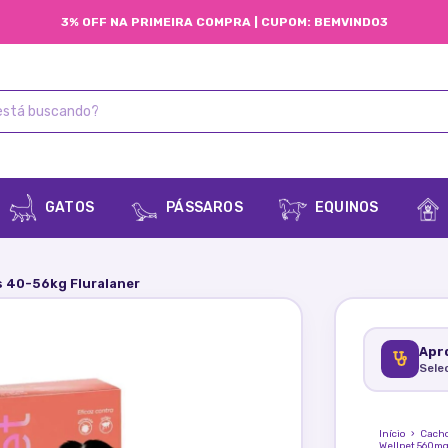
3% OFF NA PRIMEIRA COMPRA | CUPOM: BEMVINDO3
GATOS
PÁSSAROS
EQUINOS
 40-56kg Fluralaner
Apro
Sele
Início
›
Cach
Wellpet 560mg