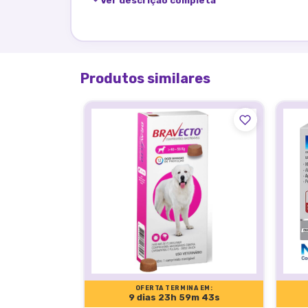
Ver descrição completa
Pulgas e carrapatos podem estar presentes e
Antipulgas e Carrapatos Wellpet, você oferec
entre 40,1 e 56 kg, a partir de 8 semanas de i
Produtos similares
Indicação de uso:
Faixa de peso: 40,1 a 56 kg
Idade mínima: a partir de 8 semanas
Contraindicações:
Não administrar em animais com hipersensibi
OFERTA TERMINA EM:
9 dias 23h 59m 42s
Não utilizar em gatos;