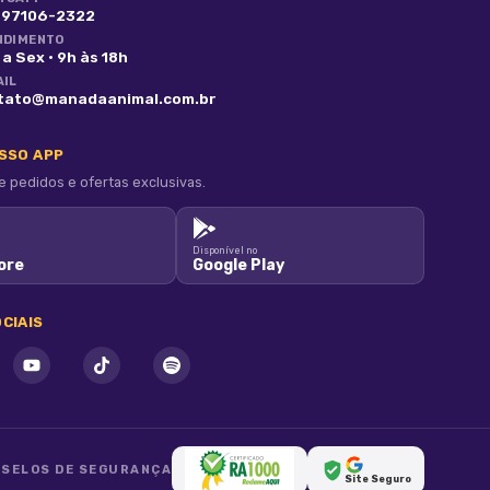
) 97106-2322
NDIMENTO
a Sex · 9h às 18h
AIL
tato@manadaanimal.com.br
OSSO APP
pedidos e ofertas exclusivas.
Disponível no
ore
Google Play
CIAIS
SELOS DE SEGURANÇA
Site Seguro