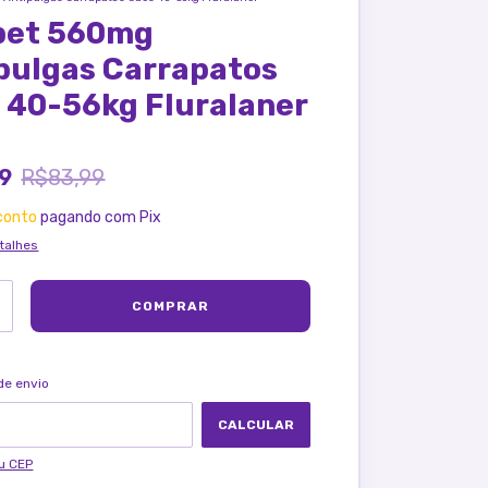
pet 560mg
pulgas Carrapatos
 40-56kg Fluralaner
99
R$83,99
conto
pagando com Pix
talhes
ALTERAR CEP
ra o CEP:
de envio
CALCULAR
u CEP