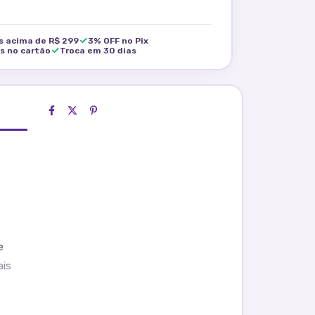
is acima de R$ 299
3% OFF no Pix
os no cartão
Troca em 30 dias
e
ais