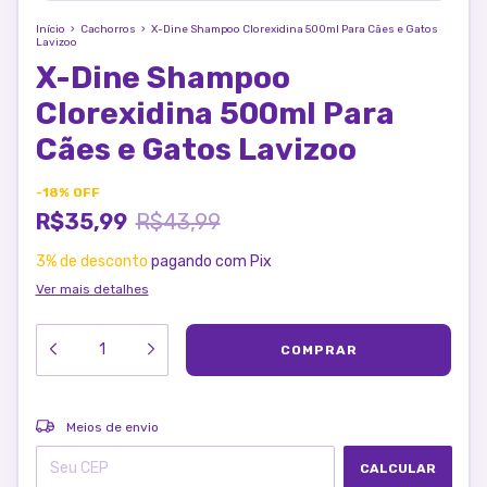
Início
›
Cachorros
›
X-Dine Shampoo Clorexidina 500ml Para Cães e Gatos
Lavizoo
X-Dine Shampoo
Clorexidina 500ml Para
Cães e Gatos Lavizoo
-
18
%
OFF
R$35,99
R$43,99
3% de desconto
pagando com Pix
Ver mais detalhes
ALTERAR CEP
Entregas para o CEP:
Meios de envio
CALCULAR