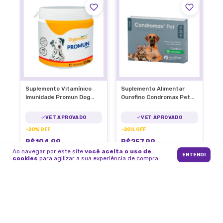
Suplemento Vitamínico
Suplemento Alimentar
Imunidade Promun Dog
Ourofino Condromax Pet
Organnact Cães 150g
90 Tabletes Articulação
VET APROVADO
VET APROVADO
-
20
%
OFF
-
20
%
OFF
R$104,99
R$257,99
R$130,99
R$321,99
Ao navegar por este site
você aceita o uso de
ENTENDI
cookies
para agilizar a sua experiência de compra.
2
x
de
R$52,50
sem juros
5
x
de
R$51,60
sem juros