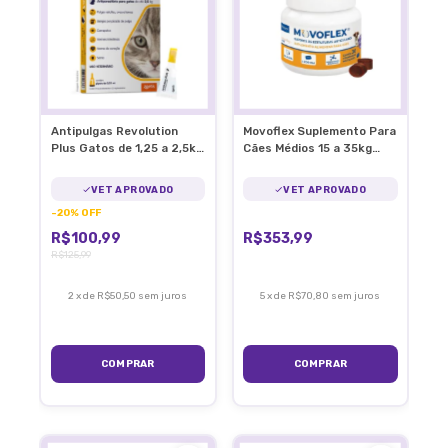
Antipulgas Revolution
Movoflex Suplemento Para
Plus Gatos de 1,25 a 2,5kg
Cães Médios 15 a 35kg
C/1 Pipeta
Articulações
VET APROVADO
VET APROVADO
-
20
%
OFF
R$100,99
R$353,99
R$125,99
2
x
de
R$50,50
sem juros
5
x
de
R$70,80
sem juros