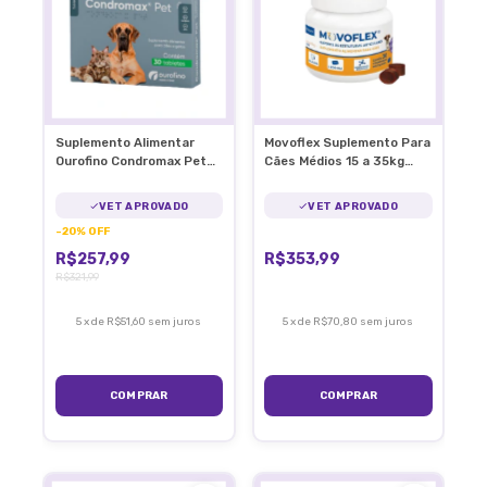
Suplemento Alimentar
Movoflex Suplemento Para
Ourofino Condromax Pet
Cães Médios 15 a 35kg
90 Tabletes Articulação
Articulações
VET APROVADO
VET APROVADO
-
20
%
OFF
R$257,99
R$353,99
R$321,99
5
x
de
R$51,60
sem juros
5
x
de
R$70,80
sem juros