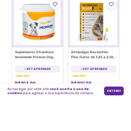
Suplemento Vitamínico
Antipulgas Revolution
Imunidade Promun Dog
Plus Gatos de 1,25 a 2,5kg
Organnact Cães 150g
C/1 Pipeta
VET APROVADO
VET APROVADO
-
20
%
OFF
-
20
%
OFF
R$104,99
R$100,99
R$130,99
R$125,99
Ao navegar por este site
você aceita o uso de
ENTENDI
cookies
para agilizar a sua experiência de compra.
2
x
de
R$52,50
sem juros
2
x
de
R$50,50
sem juros