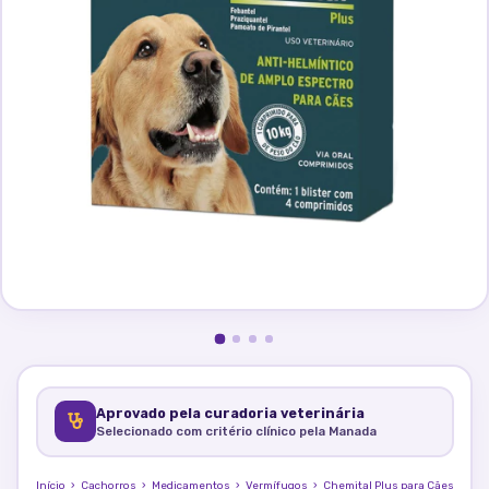
Aprovado pela curadoria veterinária
Selecionado com critério clínico pela Manada
Início
›
Cachorros
›
Medicamentos
›
Vermífugos
›
Chemital Plus para Cães