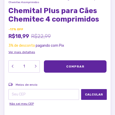
Chemitec 4 comprimidos
Chemital Plus para Cães
Chemitec 4 comprimidos
-
17
%
OFF
R$18,99
R$22,99
3% de desconto
pagando com Pix
Ver mais detalhes
ALTERAR CEP
Entregas para o CEP:
Meios de envio
CALCULAR
Não sei meu CEP