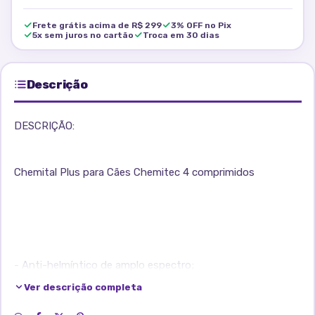
Frete grátis acima de R$ 299
3% OFF no Pix
5x sem juros no cartão
Troca em 30 dias
Descrição
DESCRIÇÃO:
Chemital Plus para Cães Chemitec 4 comprimidos
- Anti-helmíntico de amplo espectro;
Ver descrição completa
- Praziquantel, Pamoato de Pirantel e Febantel;