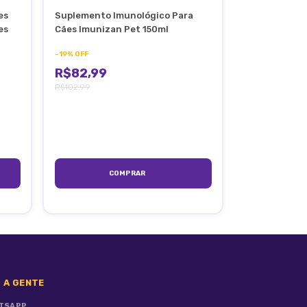
es
Suplemento Imunológico Para
Probiótico Pa
es
Cães Imunizan Pet 150ml
Flaconetes d
-
19
%
OFF
-
19
%
OFF
R$82,99
R$51,99
R$102,99
R$63,99
 A GENTE
TSAPP