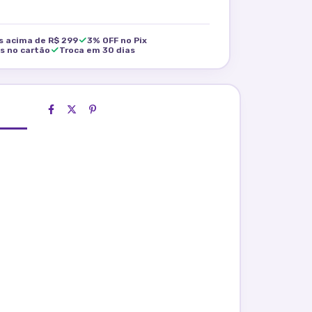
is acima de R$ 299
3% OFF no Pix
os no cartão
Troca em 30 dias
ados