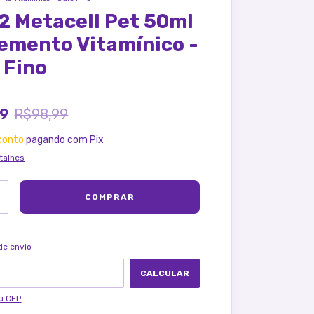
02 Metacell Pet 50ml
emento Vitamínico -
 Fino
99
R$98,99
conto
pagando com Pix
talhes
ALTERAR CEP
ra o CEP:
de envio
CALCULAR
u CEP