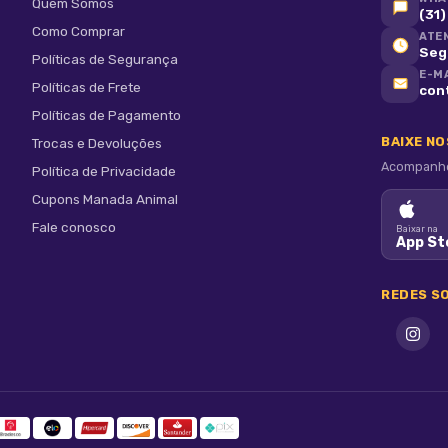
Quem Somos
(31
Como Comprar
ATE
Seg 
Políticas de Segurança
E-M
________
Políticas de Frete
con
Políticas de Pagamento
BAIXE N
Trocas e Devoluções
Acompanhe 
Política de Privacidade
Cupons Manada Animal
Fale conosco
Baixar na
App St
REDES SO