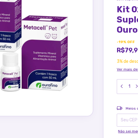
Kit 
Supl
Ouro
-
19
%
OFF
R$79,
3% de des
Ver mais de
Entregas pa
Meios 
Não sei me