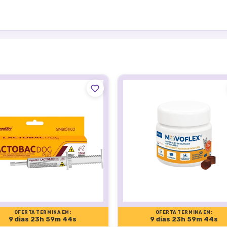
bém é um auxiliar na performance de animais atletas.
metilparabeno, pantotenato de cálcio, propilparabeno, sacarina sód
C, vitamina K3, cobalto aminoácido quelato, cobre aminoácido quel
elulose microcristalina, zinco aminoácido quelato, hidróxido de s
ntana, polivinilpirrolidona, açúcar, frutose, ácido fólico.
ral, na dosagem de 1 mL para cada 10 kg de peso corporal, duas v
uto para cada 1 litro de água. Administrar o produto durante 15 a
OFERTA TERMINA EM:
OFERTA TERMINA EM:
9 dias 23h 59m 43s
9 dias 23h 59m 43s