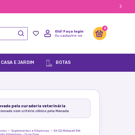
0
Olá!
Faça login
Ou cadastre-se
CASA E JARDIM
BOTAS
vado pela curadoria veterinária
cionado com critério clínico pela Manada
orros
›
Suplementos e Vitaminas
›
Kit 02 Metacell Pet
to Vitamínico - Ouro Fino