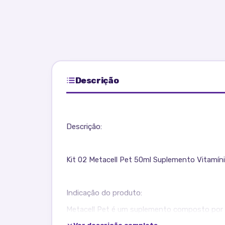
Descrição
Descrição:
Kit 02 Metacell Pet 50ml Suplemento Vitamíni
Indicação do produto:
Metacell Pet é um suplemento composto por v
roedores. Metacell Pet contém ferro em sua