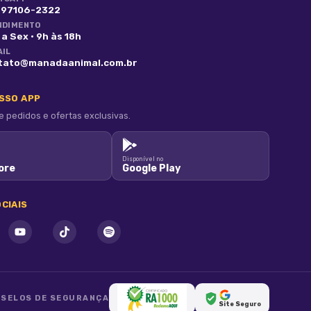
) 97106-2322
NDIMENTO
a Sex · 9h às 18h
AIL
tato@manadaanimal.com.br
OSSO APP
pedidos e ofertas exclusivas.
Disponível no
ore
Google Play
CIAIS
SELOS DE SEGURANÇA
Site Seguro