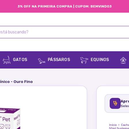
3% OFF NA PRIMEIRA COMPRA | CUPOM: BEMVINDO3
GATOS
PÁSSAROS
EQUINOS
ínico - Ouro Fino
Apro
Sele
Início
›
Cach
50ml Suplemen