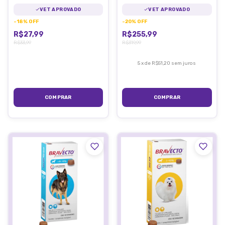
VET APROVADO
VET APROVADO
-
18
%
OFF
-
20
%
OFF
R$27,99
R$255,99
R$33,99
R$319,99
5
x
de
R$51,20
sem juros