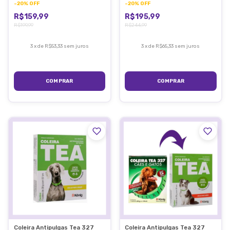
-
20
%
OFF
-
20
%
OFF
R$159,99
R$195,99
R$199,99
R$244,99
3
x
de
R$53,33
sem juros
3
x
de
R$65,33
sem juros
Coleira Antipulgas Tea 327
Coleira Antipulgas Tea 327