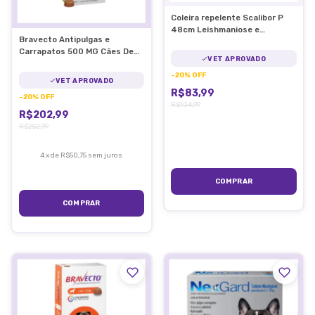
Coleira repelente Scalibor P
48cm Leishmaniose e
Bravecto Antipulgas e
Antipulgas MSD
Carrapatos 500 MG Cães De
VET APROVADO
10 A 20kg
-
20
%
OFF
VET APROVADO
R$83,99
-
20
%
OFF
R$104,99
R$202,99
R$252,99
4
x
de
R$50,75
sem juros