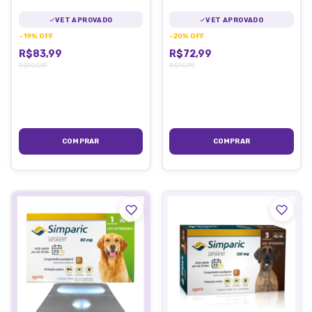
Comprimido
Comprimido
VET APROVADO
VET APROVADO
-
19
%
OFF
-
20
%
OFF
R$83,99
R$72,99
R$103,99
R$90,99