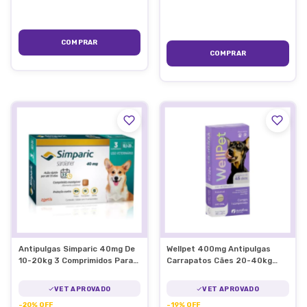
Antipulgas Simparic 40mg De
Wellpet 400mg Antipulgas
10-20kg 3 Comprimidos Para
Carrapatos Cães 20-40kg
Cães
Fluralaner
VET APROVADO
VET APROVADO
-
20
%
OFF
-
19
%
OFF