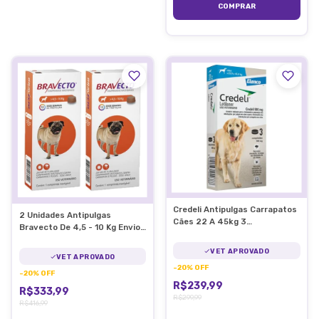
Credeli Antipulgas Carrapatos
2 Unidades Antipulgas
Cães 22 A 45kg 3
Bravecto De 4,5 - 10 Kg Envio
Comprimidos 900mg
Imediato
VET APROVADO
VET APROVADO
-
20
%
OFF
-
20
%
OFF
R$239,99
R$333,99
R$299,99
R$416,99