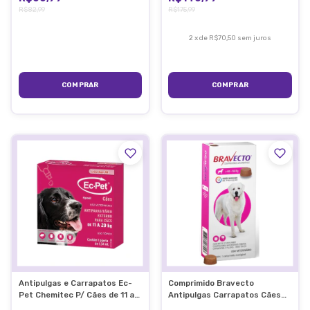
R$82,99
R$175,99
2
x
de
R$70,50
sem juros
Antipulgas e Carrapatos Ec-
Comprimido Bravecto
Pet Chemitec P/ Cães de 11 a
Antipulgas Carrapatos Cães
20kg
40 A 56kg 1400mg