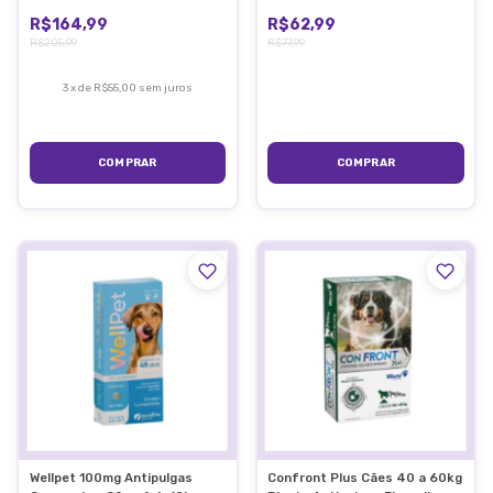
R$164,99
R$62,99
R$205,99
R$77,99
3
x
de
R$55,00
sem juros
Wellpet 100mg Antipulgas
Confront Plus Cães 40 a 60kg