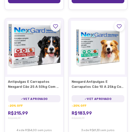
Antipulgas E Carrapatos
Nexgard Antipulgas E
Nexgard Cão 25 A 50kg Com 3
Carrapatos Cão 10 A 25kg Com
Nex Gard
3 Nex Gard
VET APROVADO
VET APROVADO
-
20
%
OFF
-
20
%
OFF
R$215,99
R$183,99
R$268,99
R$228,99
4
x
de
R$54,00
sem juros
3
x
de
R$61,33
sem juros