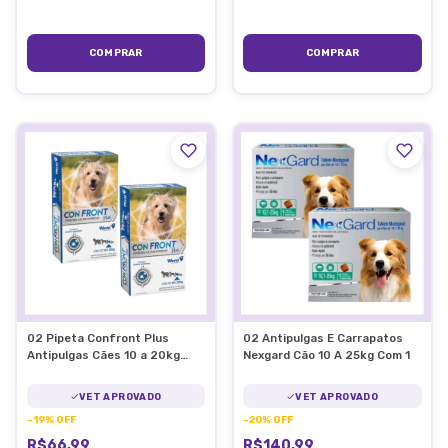
02 Pipeta Confront Plus
02 Antipulgas E Carrapatos
Antipulgas Cães 10 a 20kg
Nexgard Cão 10 A 25kg Com 1
Fipronil
VET APROVADO
VET APROVADO
-
19
%
OFF
-
20
%
OFF
R$66,99
R$140,99