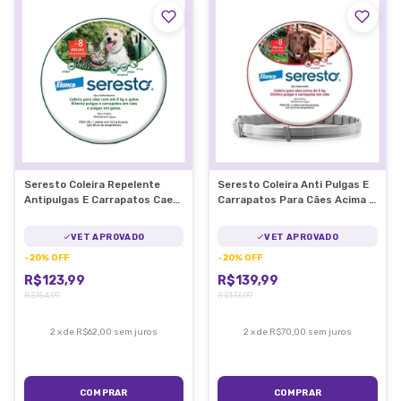
Seresto Coleira Repelente
Seresto Coleira Anti Pulgas E
Antipulgas E Carrapatos Caes
Carrapatos Para Cães Acima 8
E Gatos Até 8kg
Kg
VET APROVADO
VET APROVADO
-
20
%
OFF
-
20
%
OFF
R$123,99
R$139,99
R$154,99
R$173,99
2
x
de
R$62,00
sem juros
2
x
de
R$70,00
sem juros