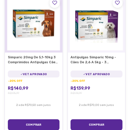
Simparic 20mg De 5,1-10kg 3
Antipulgas Simparic 10mg -
Comprimidos Antipulgas Cães
Cães De 2,6 A 5kg - 3
- Zoetis
Comprimidos
VET APROVADO
VET APROVADO
-
20
%
OFF
-
20
%
OFF
R$140,99
R$139,99
R$175,99
R$173,99
2
x
de
R$70,50
sem juros
2
x
de
R$70,00
sem juros