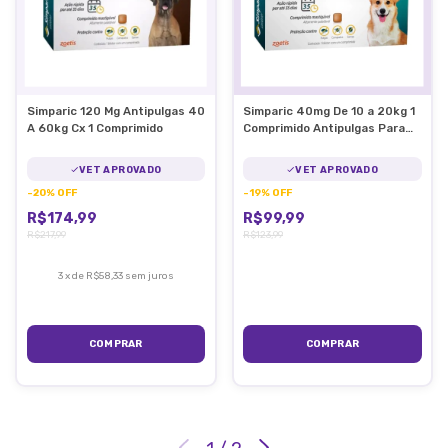
Simparic 120 Mg Antipulgas 40
Simparic 40mg De 10 a 20kg 1
A 60kg Cx 1 Comprimido
Comprimido Antipulgas Para
Cães
VET APROVADO
VET APROVADO
-
20
%
OFF
-
19
%
OFF
R$174,99
R$99,99
R$217,99
R$123,99
3
x
de
R$58,33
sem juros