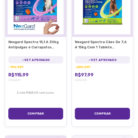
Nexgard Spectra 15,1 A 30kg
Nexgard Spectra Cães De 7,6
Antipulgas e Carrapatos
A 15kg Com 1 Tablete
Nexgard
Mastigável
VET APROVADO
VET APROVADO
-
19
%
OFF
-
20
%
OFF
R$115,99
R$97,99
R$143,99
R$121,99
2
x
de
R$58,00
sem juros