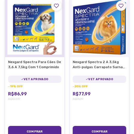
Nexgard Spectra Para Cães De
Nexgard Spectra 2 A 3,5kg
3,6 A 7,5kg Com 1 Comprimido
Anti-pulgas Carrapato Sarna
Vermes em Cães com 1
VET APROVADO
VET APROVADO
-
19
%
OFF
-
20
%
OFF
R$86,99
R$77,99
R$107,99
R$96,99