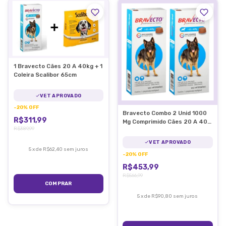
1 Bravecto Cães 20 A 40kg + 1
Coleira Scalibor 65cm
VET APROVADO
-
20
%
OFF
Bravecto Combo 2 Unid 1000
R$311,99
Mg Comprimido Cães 20 A 40
R$389,99
Kg
VET APROVADO
5
x
de
R$62,40
sem juros
-
20
%
OFF
R$453,99
R$566,99
5
x
de
R$90,80
sem juros