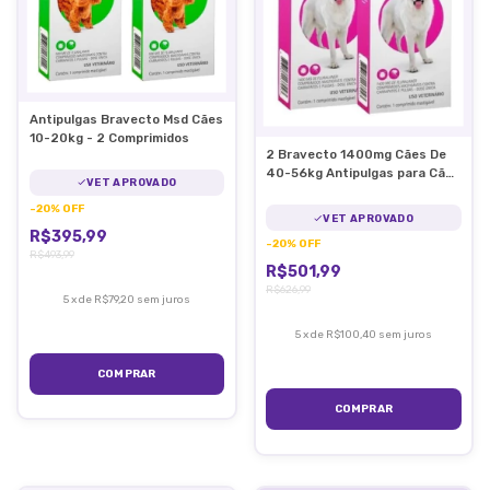
Antipulgas Bravecto Msd Cães
10-20kg - 2 Comprimidos
2 Bravecto 1400mg Cães De
40-56kg Antipulgas para Cães
VET APROVADO
MSD
-
20
%
OFF
VET APROVADO
R$395,99
-
20
%
OFF
R$493,99
R$501,99
R$626,99
5
x
de
R$79,20
sem juros
5
x
de
R$100,40
sem juros