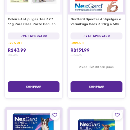
Coleira Antipulgas Tea 327
NexGard Spectra Antipulgas e
13g Para Cães Porte Pequeno
Vermífugo Cães 30,1kg a 60kg
33cm
GG
VET APROVADO
VET APROVADO
-
20
%
OFF
-
20
%
OFF
R$43,99
R$131,99
R$54,99
R$164,99
2
x
de
R$66,00
sem juros