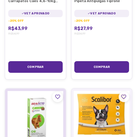
Carrapatos Cães 4,6-10kg
Pipeta Antipulgas Fipronil
Fluralaner
VET APROVADO
VET APROVADO
-
20
%
OFF
-
20
%
OFF
R$43,99
R$27,99
R$54,99
R$34,99