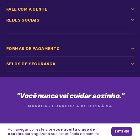
FALE COM A GENTE
REDES SOCIAIS
FORMAS DE PAGAMENTO
SELOS DE SEGURANÇA
"Você nunca vai cuidar sozinho."
MANADA · CURADORIA VETERINÁRIA
Ao navegar por este site
você aceita o uso de
ENTENDI
© 2026 Manada · Desenvolvido com ♥ para pets e tutores
cookies
para agilizar a sua experiência de compra.