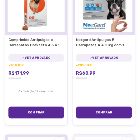
Comprimido Antipulgas e
Nexgard Antipulgas E
Carrapatos Bravecto 4,5 a 10
Carrapatos 4 A 10kg com 1
kg para Cães 250mg
Comprimido
VET APROVADO
VET APROVADO
-
20
%
OFF
-
20
%
OFF
R$171,99
R$60,99
R$213,99
R$75,99
3
x
de
R$57,33
sem juros