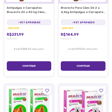
Antipulgas e Carrapatos
Bravecto Para Cães De 2 a
Bravecto 20 a 40 kg Cães
4,5kg Antipulgas e Carrapatos
1000mg MSD
MSD
VET APROVADO
VET APROVADO
-
20
%
OFF
-
20
%
OFF
R$231,99
R$144,99
R$289,99
R$180,99
4
x
de
R$58,00
sem juros
2
x
de
R$72,50
sem juros