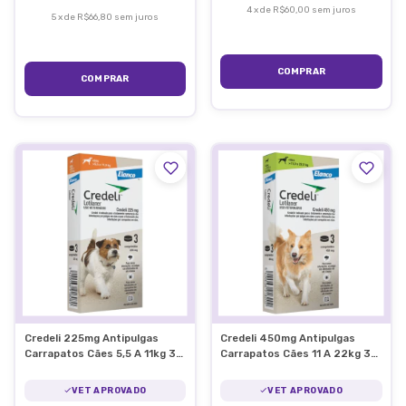
4
x
de
R$60,00
sem juros
5
x
de
R$66,80
sem juros
Credeli 225mg Antipulgas
Credeli 450mg Antipulgas
Carrapatos Cães 5,5 A 11kg 3
Carrapatos Cães 11 A 22kg 3
Comprimidos
Comprimidos
VET APROVADO
VET APROVADO