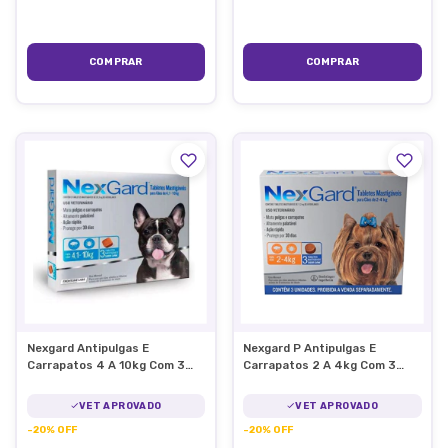
Nexgard Antipulgas E
Nexgard P Antipulgas E
Carrapatos 4 A 10kg Com 3
Carrapatos 2 A 4kg Com 3
Comp Nex Gard
Comprimidos
VET APROVADO
VET APROVADO
-
20
%
OFF
-
20
%
OFF