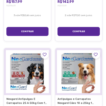
R$157,99
R$142,99
R$196,99
R$177,99
3
x
de
R$52,66
sem juros
2
x
de
R$71,50
sem juros
Nexgard Antipulgas E
Antipulgas e Carrapatos
Carrapatos 25 A 50kg Com 1
Nexgard Cães 10 a 25kg 1