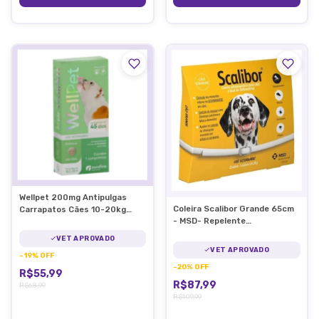
Wellpet 200mg Antipulgas
Coleira Scalibor Grande 65cm
Carrapatos Cães 10-20kg
- MSD- Repelente
Fluralaner
leishmaniose e antipulgas
VET APROVADO
VET APROVADO
-
19
%
OFF
-
20
%
OFF
R$55,99
R$87,99
R$68,99
R$109,99