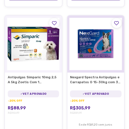
Antipulgas Simparic 10mg 2,5
Nexgard Spectra Antipulgas e
A 5kg Zoetis Com 1
Carrapatos G 15-30kg com 3
Comprimido
unid
VET APROVADO
VET APROVADO
-
20
%
OFF
-
20
%
OFF
R$88,99
R$305,99
R$110,99
R$381,99
5
x
de
R$61,20
sem juros