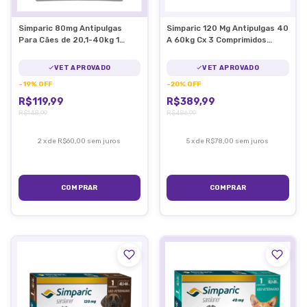
Simparic 80mg Antipulgas
Simparic 120 Mg Antipulgas 40
Para Cães de 20,1-40kg 1
A 60kg Cx 3 Comprimidos
Comprimido
120mg
VET APROVADO
VET APROVADO
-
19
%
OFF
-
20
%
OFF
R$119,99
R$389,99
R$148,99
R$486,99
2
x
de
R$60,00
sem juros
5
x
de
R$78,00
sem juros