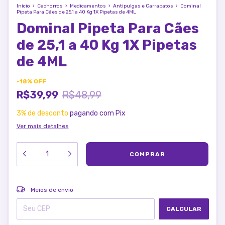
Início
›
Cachorros
›
Medicamentos
›
Antipulgas e Carrapatos
›
Dominal
Pipeta Para Cães de 25,1 a 40 Kg 1X Pipetas de 4ML
Dominal Pipeta Para Cães
de 25,1 a 40 Kg 1X Pipetas
de 4ML
-
18
%
OFF
R$39,99
R$48,99
3% de desconto
pagando com Pix
Ver mais detalhes
ALTERAR CEP
Entregas para o CEP:
Meios de envio
CALCULAR