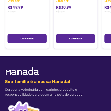
-
19
%
OFF
-
18
%
OFF
-
20
R$49,99
R$30,99
R$
R$61,99
R$37,99
R$54,
Sua família é a nossa Manada!
Curadoria veterinária com carinho, propósito e
responsabilidade para quem ama pets de verdade.